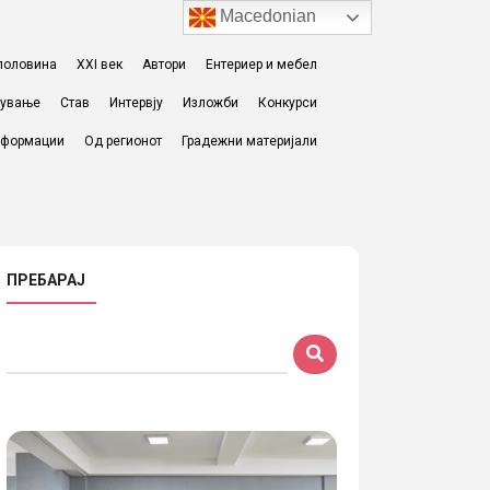
Macedonian
I половина
XXI век
Автори
Ентериер и мебел
жување
Став
Интервју
Изложби
Конкурси
формации
Од регионот
Градежни материјали
ПРЕБАРАЈ