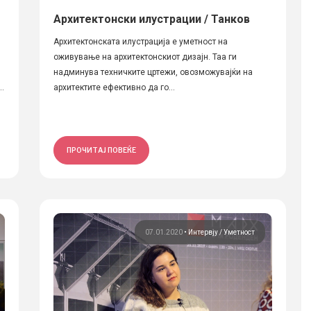
Архитектонски илустрации / Танков
Архитектонската илустрација е уметност на
оживување на архитектонскиот дизајн. Таа ги
надминува техничките цртежи, овозможувајќи на
.
архитектите ефективно да го...
ПРОЧИТАЈ ПОВЕЌЕ
07.01.2020
•
Интервју
Уметност