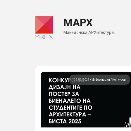
Skip
to
МАРХ
content
Македонска АРХитектура
25.09.2025
•
Информации
Конкурси