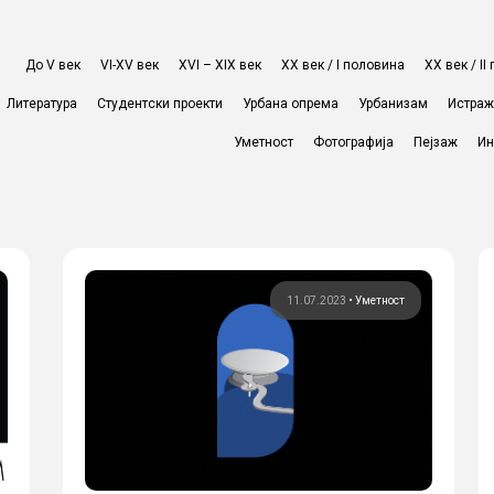
До V век
VI-XV век
XVI – XIX век
ХХ век / I половина
ХХ век / I
Литература
Студентски проекти
Урбана опрема
Урбанизам
Истра
Уметност
Фотографија
Пејзаж
Ин
11.07.2023
•
Уметност