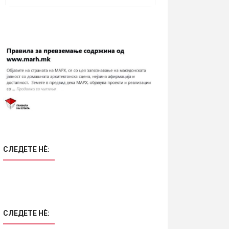
СЛЕДЕТЕ НÈ:
СЛЕДЕТЕ НÈ: