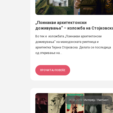
„Поинакви архитектонски
доживувања“ – изложба на Стојковск
Во тек е изложбата „Поинакви архитектонски
доживувања“ на македонската уметница и
архитектка Тијана Стојковска. Делата се последица
од откривање на...
ПРОЧИТАЈ ПОВЕЌЕ
24.01.2019
•
Интервју
Уметност