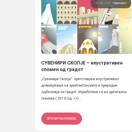
14.06.2017
•
Уметност
СУВЕНИРИ СКОПЈЕ – илустративен
спомен од градот
„Сувенири Скопје“ претставува илустративно
доживување на архитектонските и природни
одбележја на градот. Изработени се во дигитална
техника ( 2013год. >>)...
ПРОЧИТАЈ ПОВЕЌЕ