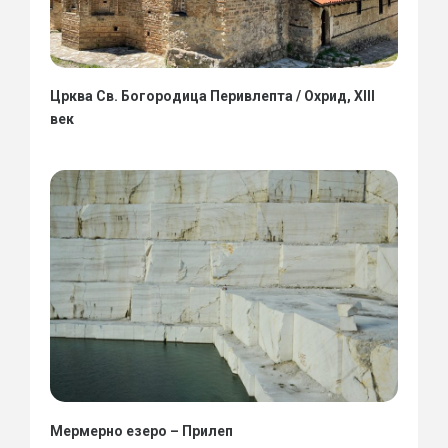
Црква Св. Богородица Перивлепта / Охрид, XIII
век
Мермерно езеро – Прилеп