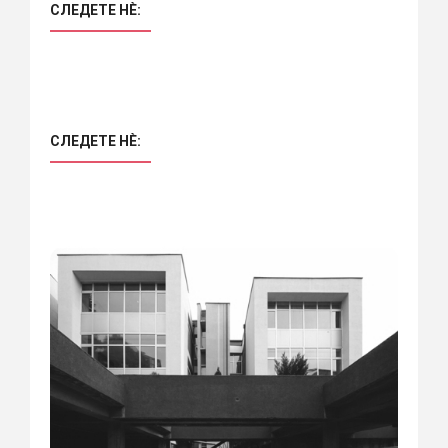
СЛЕДЕТЕ НÈ:
СЛЕДЕТЕ НÈ: