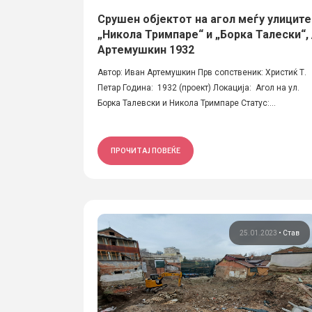
Срушен објектот на агол меѓу улиците
„Никола Тримпаре“ и „Борка Талески“, 
Артемушкин 1932
Автор: Иван Артемушкин Прв сопственик: Христиќ Т.
Петар Година: 1932 (проект) Локација: Агол на ул.
Борка Талевски и Никола Тримпаре Статус:...
ПРОЧИТАЈ ПОВЕЌЕ
25.01.2023
•
Став