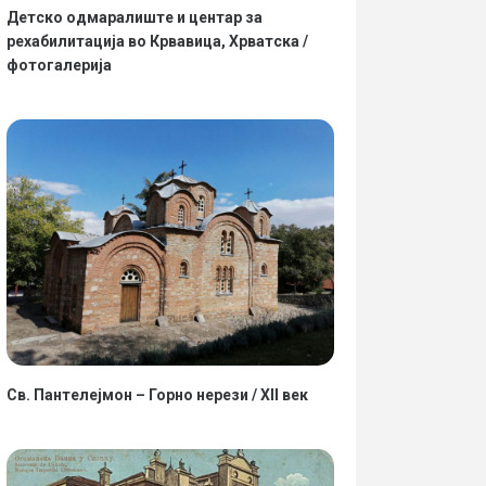
Детско одмаралиште и центар за
рехабилитација во Крвавица, Хрватска /
фотогалерија
Св. Пантелејмон – Горно нерези / XII век