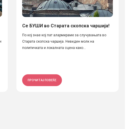
Се БУШИ во Старата скопска чаршија!
По кој знае кој пат алармираме за случувањата во
и
Старата скопска чаршија. Невиден молк на
политичката и локалната сцена како...
ПРОЧИТАЈ ПОВЕЌЕ