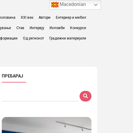
Macedonian
I половина
XXI век
Автори
Ентериер и мебел
жување
Став
Интервју
Изложби
Конкурси
формации
Од регионот
Градежни материјали
ПРЕБАРАЈ