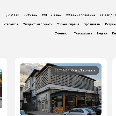
До V век
VI-XV век
XVI – XIX век
ХХ век / I половина
ХХ век / I
Литература
Студентски проекти
Урбана опрема
Урбанизам
Истра
Уметност
Фотографија
Пејзаж
Ин
06.07.2026
•
ХХ век / II половина