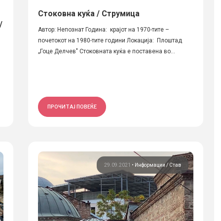
Стоковна куќа / Струмица
/
Автор: Непознат Година: крајот на 1970-тите –
почетокот на 1980-тите години Локација: Плоштад
„Гоце Делчев" Стоковната куќа е поставена во...
ПРОЧИТАЈ ПОВЕЌЕ
29.09.2021
•
Информации
Став