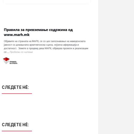
СЛЕДЕТЕ НÈ:
СЛЕДЕТЕ НÈ: