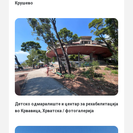
Крушево
Детско одмаралиште и центар за рехабилитација
во Крвавица, Хрватска / фотогалерија