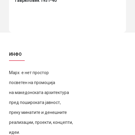
Гавриловиќ 1931-40
ИНФО
Марх е нет простор
посветен на промоција
на македонската архитектура
пред пошироката јавност,
преку минатите и денешните
реализации, проекти, концепти,
идеи.