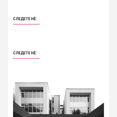
СЛЕДЕТЕ НÈ:
СЛЕДЕТЕ НÈ: