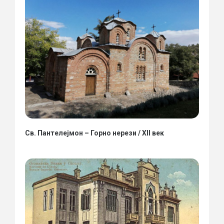
Св. Пантелејмон – Горно нерези / XII век