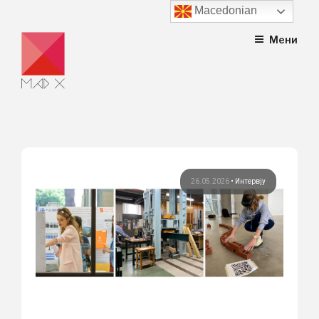
Macedonian
Skip
Мени
to
content
26.05.2026
•
Интервју