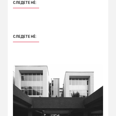
СЛЕДЕТЕ НÈ:
СЛЕДЕТЕ НÈ: