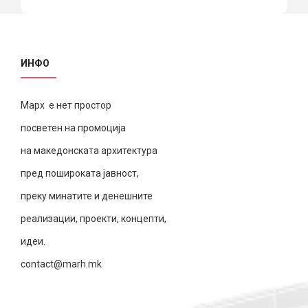
ИНФО
Марх е нет простор
посветен на промоција
на македонската архитектура
пред пошироката јавност,
преку минатите и денешните
реализации, проекти, концепти,
идеи.
contact@marh.mk