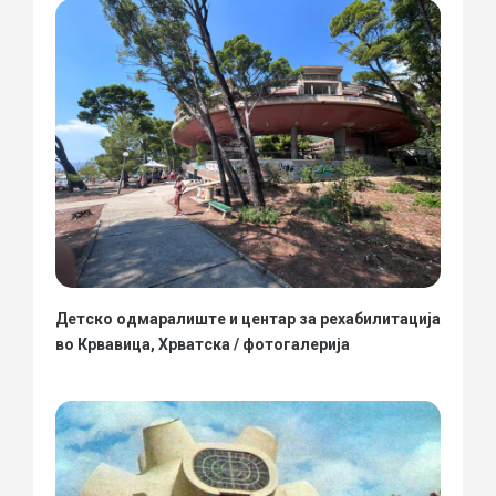
Детско одмаралиште и центар за рехабилитација
во Крвавица, Хрватска / фотогалерија