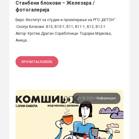
Станбени блокови – Железара /
фотогалерија
Биро: Институт за студии и проектирање на РГО „БЕТОН“
-Скопје Блокови: В10, В10-1, В11, В11-1, В12, В12-1
Автор: Крстев Драган Соработници: Тодорка Маркова,
Аница...
ПРОЧИТАЈ ПОВЕЌЕ
31.05.2024
•
Информации