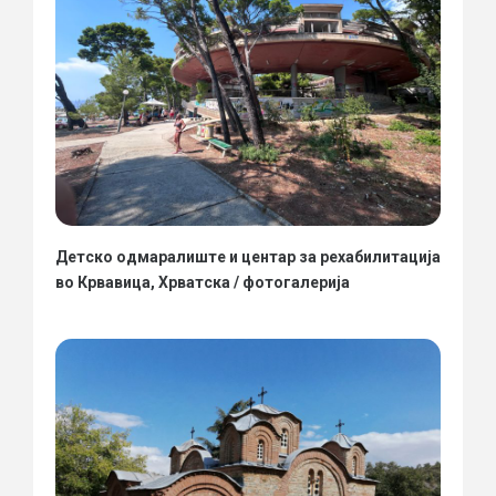
Детско одмаралиште и центар за рехабилитација
во Крвавица, Хрватска / фотогалерија