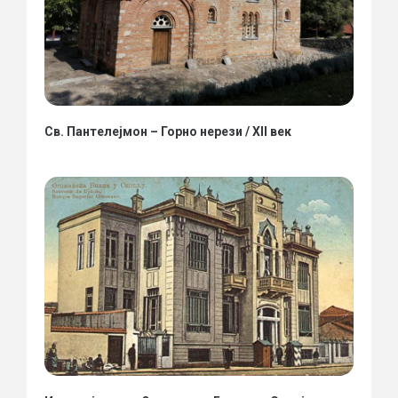
Св. Пантелејмон – Горно нерези / XII век