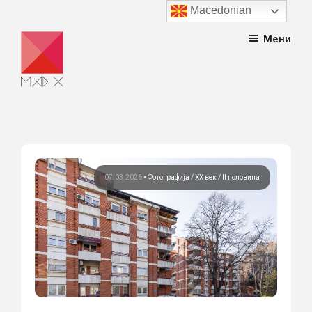
Macedonian
Skip
Мени
to
content
07.03.2026
•
Фотографија
ХХ век / II половина