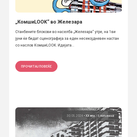
„КомшиLOOK“ во Железара
Станбените блокови во населба „Железара“ утре, на 1ви
јуни ќе бидат сценографија за еден несекојдневен настан
со наслов КомшиLOOK. Идејата...
ПРОЧИТАЈ ПОВЕЌЕ
30.05.2024
•
ХХ век / II половина