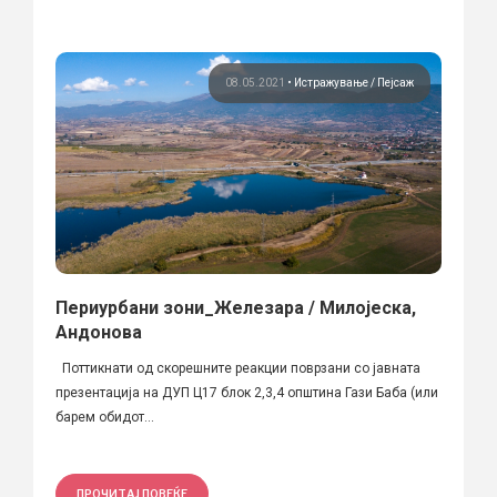
08.05.2021
•
Истражување
Пејсаж
Периурбани зони_Железара / Милојеска,
Андонова
Поттикнати од скорешните реакции поврзани со јавната
презентација на ДУП Ц17 блок 2,3,4 општина Гази Баба (или
барем обидот...
ПРОЧИТАЈ ПОВЕЌЕ