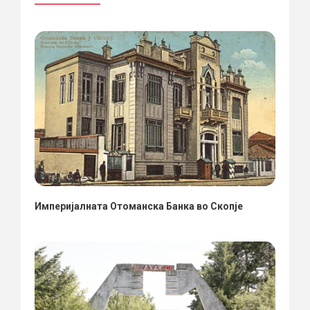
Империјалната Отоманска Банка во Скопје