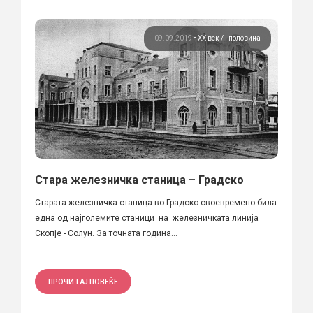
09.09.2019
•
ХХ век / I половина
Стара железничка станица – Градско
Старата железничка станица во Градско своевремено била
една од најголемите станици на железничката линија
Скопје - Солун. За точната година...
ПРОЧИТАЈ ПОВЕЌЕ