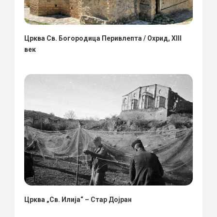
Црква Св. Богородица Перивлепта / Охрид, XIII
век
Црква „Св. Илија“ – Стар Дојран