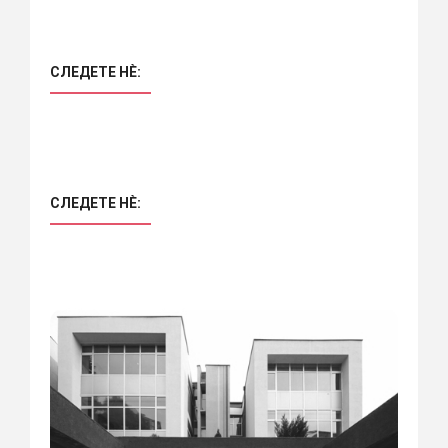
СЛЕДЕТЕ НÈ:
СЛЕДЕТЕ НÈ: