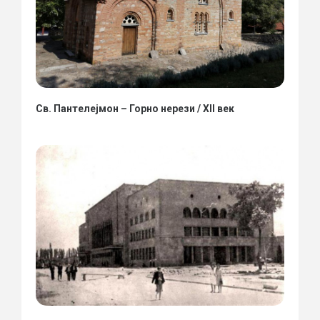
Св. Пантелејмон – Горно нерези / XII век