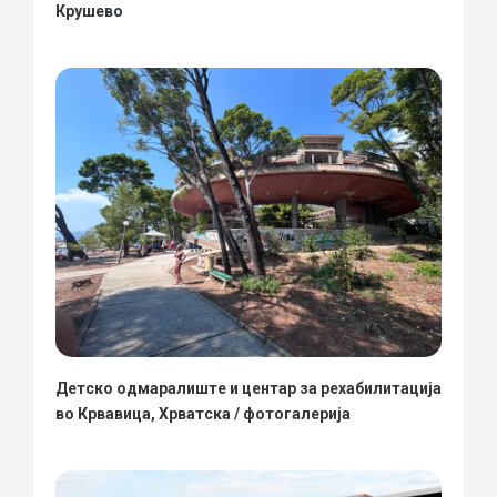
Крушево
Детско одмаралиште и центар за рехабилитација
во Крвавица, Хрватска / фотогалерија