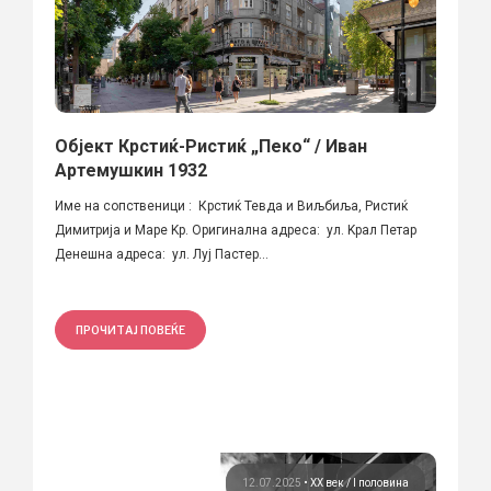
Објект Крстиќ-Ристиќ „Пеко“ / Иван
Артемушкин 1932
Име на сопственици : Крстиќ Тевда и Bиљбиља, Ристиќ
Димитрија и Mаре Kр. Оригинална адреса: ул. Kрал Петар
Денешна адреса: ул. Луј Пастер...
ПРОЧИТАЈ ПОВЕЌЕ
12.07.2025
•
ХХ век / I половина