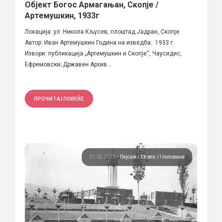
Објект Богос Армагањан, Скопје /
Артемушкин, 1933г
Локација: ул. Никола Кљусев, плоштад Јадран, Скопје
Автор: Иван Артемушкин Година на изведба: 1933 г.
Извори: публикација „Артемушкин и Скопје“, Чаусидис,
Ефремовски; Државен Архив...
ПРОЧИТАЈ ПОВЕЌЕ
21.02.2026
•
Пејсаж
ХХ век / I половина