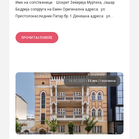
Име на сопственици : Шохрет Зеќирија Муртеза, Јашар
Бедрија сопрруга на Емин Оригинална адреса: ул.
Престолонаследник Патар бр. 1 Денешна адреса: ул....
ПРОЧИТАЈ ПОВЕЌЕ
16.02.2025
•
ХХ век / I половина