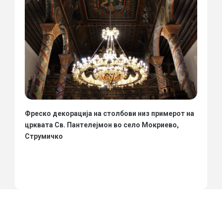
Фреско декорација на столбови низ примерот на
црквата Св. Пантелејмон во село Мокриево,
Струмичко