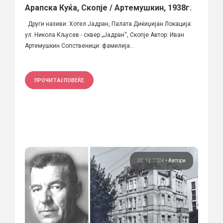
Арапска Куќа, Скопје / Артемушкин, 1938г.
Други називи: Хотел Јадран, Палата Диќиџијан Локација:
ул. Никола Кљусев - сквер „Јадран“, Скопје Автор: Иван
Артемушкин Сопственици: фамилија...
ПРОЧИТАЈ ПОВЕЌЕ
02.12.2024
•
Автори