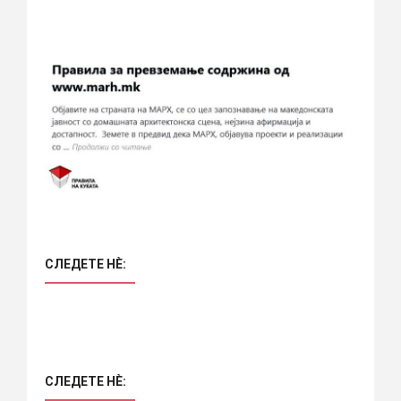
СЛЕДЕТЕ НÈ:
СЛЕДЕТЕ НÈ: