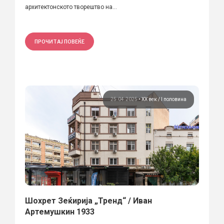
архитектонското творештво на...
ПРОЧИТАЈ ПОВЕЌЕ
25.04.2025
•
ХХ век / I половина
Шохрет Зеќирија „Тренд“ / Иван
Артемушкин 1933