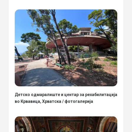
Детско одмаралиште и центар за рехабилитација
во Крвавица, Хрватска / фотогалерија