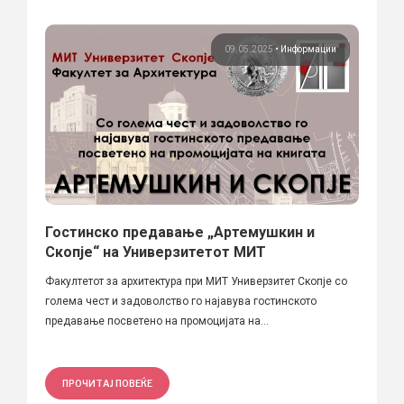
09.05.2025
•
Информации
Гостинско предавање „Артемушкин и
Скопје“ на Универзитетoт МИТ
Факултетот за архитектура при МИТ Универзитет Скопје со
голема чест и задоволство го најавува гостинското
предавање посветено на промоцијата на...
ПРОЧИТАЈ ПОВЕЌЕ