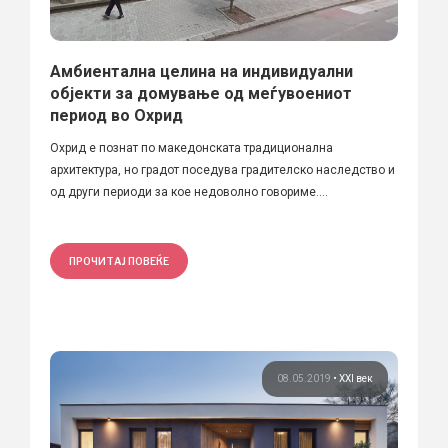
Амбиентална целина на индивидуални
објекти за домување од меѓувоениот
период во Охрид
Охрид е познат по македонската традиционална
архитектура, но градот поседува градителско наследство и
од други периоди за кое недоволно говориме....
ПРОЧИТАЈ ПОВЕЌЕ
08.05.2019
•
XXI век