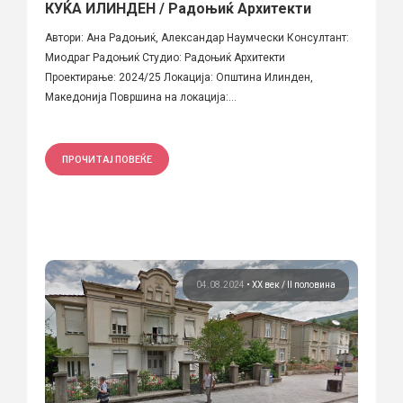
КУЌА ИЛИНДЕН / Радоњиќ Архитекти
Автори: Ана Радоњиќ, Александар Наумчески Консултант:
Миодраг Радоњиќ Студио: Радоњиќ Архитекти
Проектирање: 2024/25 Локација: Општина Илинден,
Македонија Површина на локација:...
ПРОЧИТАЈ ПОВЕЌЕ
04.08.2024
•
ХХ век / II половина