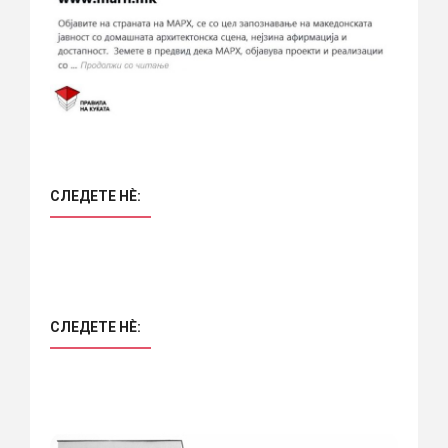
СЛЕДЕТЕ НÈ:
СЛЕДЕТЕ НÈ: