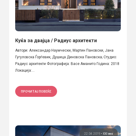
Куќа за двајца / Радиус архитекти
Автори: Александар Наумчески, Мартин Пановски, Јана
Гугуловска Ѓорѓевик, Душица Диновска Пановска; Студио:
Радиус архитекти Фотографија: Васе Аманито Година: 2018
Локација:...
ПРОЧИТАЈ ПОВЕЌЕ
22.04.2019
•
XXI век