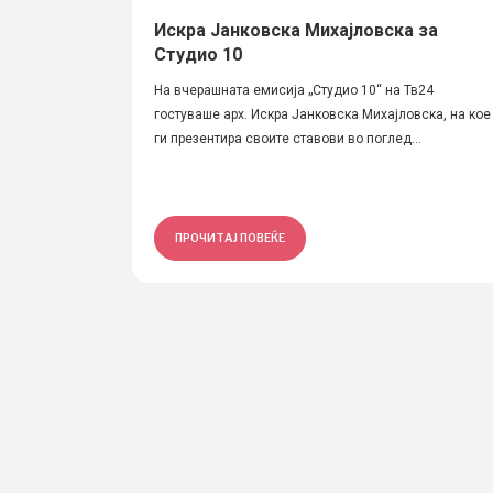
Искра Јанковска Михајловска за
Студио 10
На вчерашната емисија „Студио 10“ на Тв24
гостуваше арх. Искра Јанковска Михајловска, на кое
ги презентира свoите ставови во поглед...
ПРОЧИТАЈ ПОВЕЌЕ