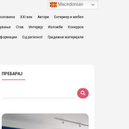
Macedonian
I половина
XXI век
Автори
Ентериер и мебел
жување
Став
Интервју
Изложби
Конкурси
формации
Од регионот
Градежни материјали
ПРЕБАРАЈ