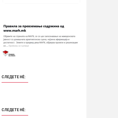
СЛЕДЕТЕ НÈ:
СЛЕДЕТЕ НÈ: