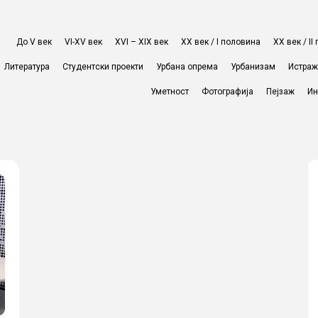
До V век
VI-XV век
XVI – XIX век
ХХ век / I половина
ХХ век / I
Литература
Студентски проекти
Урбана опрема
Урбанизам
Истра
Уметност
Фотографија
Пејзаж
Ин