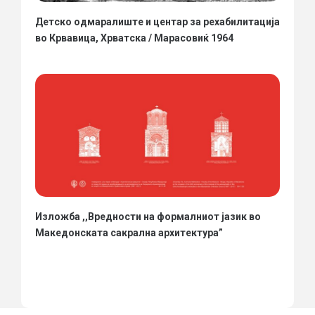
Детско одмаралиште и центар за рехабилитација
во Крвавица, Хрватска / Марасовиќ 1964
Изложба ,,Вредности на формалниот јазик во
Македонската сакрална архитектура”