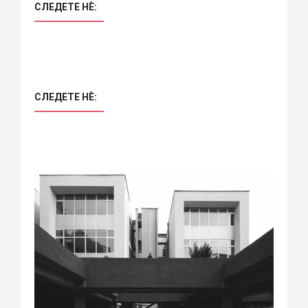
СЛЕДЕТЕ НÈ:
СЛЕДЕТЕ НÈ: