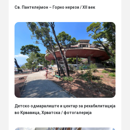
Св. Пантелејмон – Горно нерези / XII век
Детско одмаралиште и центар за рехабилитација
во Крвавица, Хрватска / фотогалерија