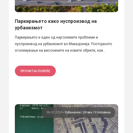
Паркирањето како нуспроизвод на
урбанизмот
Паркирањето е еден од најголемите проблеми и
нуспроизвод на урбанизмот во Македонија. Постојаното
зголемување на височините на новите објекти, кои...
ПРОЧИТАЈ ПОВЕЌЕ
06.02.2024
•
Урбанизам
ХХ век / II половина