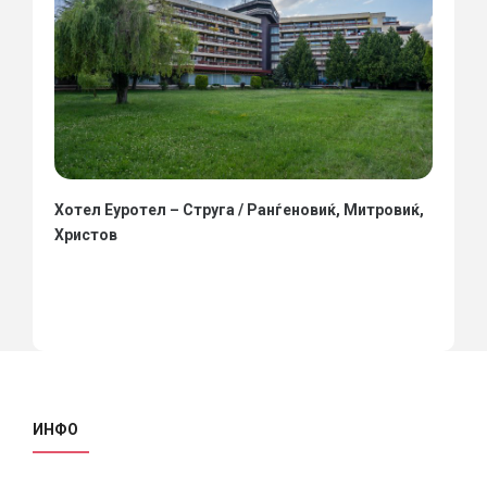
Хотел Еуротел – Струга / Ранѓеновиќ, Митровиќ,
Христов
ИНФО