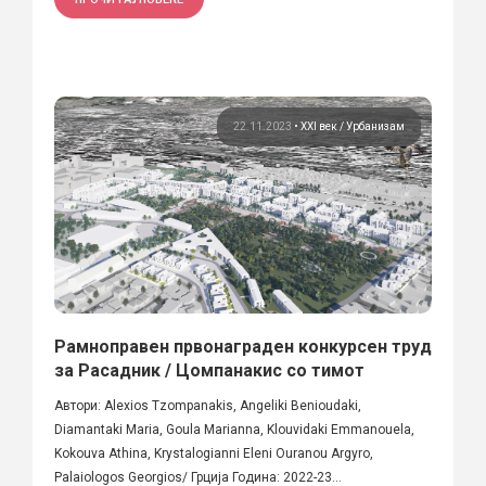
22.11.2023
•
XXI век
Урбанизам
Рамноправен првонаграден конкурсен труд
за Расадник / Цомпанакис со тимот
Автори: Alexios Tzompanakis, Angeliki Benioudaki,
Diamantaki Maria, Goula Marianna, Klouvidaki Emmanouela,
Kokouva Athina, Krystalogianni Eleni Ouranou Argyro,
Palaiologos Georgios/ Грција Година: 2022-23...