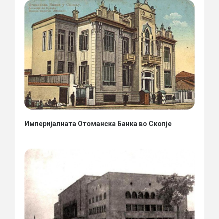
Империјалната Отоманска Банка во Скопје