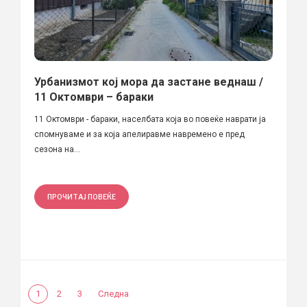
Урбанизмот кој мора да застане веднаш /
11 Октомври – бараки
11 Октомври - бараки, населбата која во повеќе наврати ја
спомнуваме и за која апелиравме навремено е пред
сезона на...
ПРОЧИТАЈ ПОВЕЌЕ
1
2
3
Следна