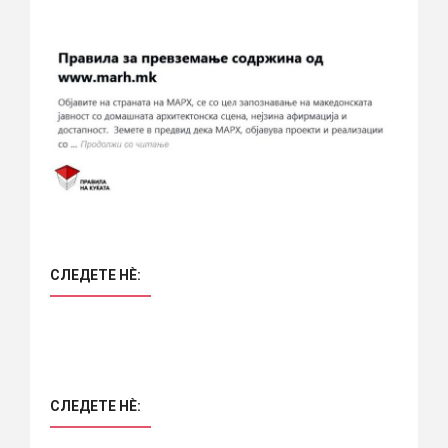
СЛЕДЕТЕ НÈ:
СЛЕДЕТЕ НÈ: