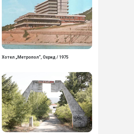
Хотел „Метропол“, Охрид / 1975