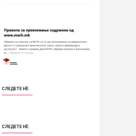
СЛЕДЕТЕ НÈ:
СЛЕДЕТЕ НÈ: