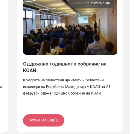
27.02.2018
•
Информации
Оддржано годишното собрание на
КОАИ
Комората на овластени архитекти и овластени
од
инженери на Република Македонија – КОАИ на 24
февруари одржа Годишно Собрaние на КОАИ....
ПРОЧИТАЈ ПОВЕЌЕ