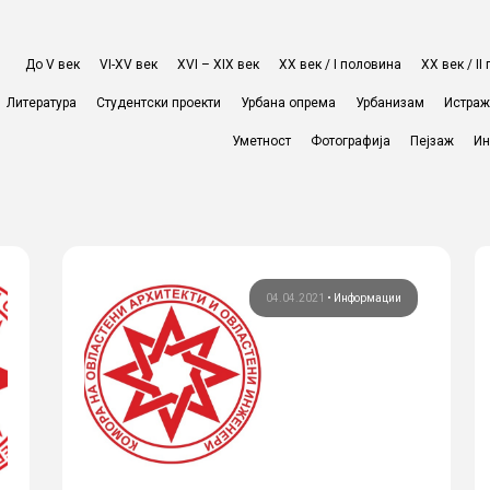
До V век
VI-XV век
XVI – XIX век
ХХ век / I половина
ХХ век / I
Литература
Студентски проекти
Урбана опрема
Урбанизам
Истра
Уметност
Фотографија
Пејзаж
Ин
04.04.2021
•
Информации