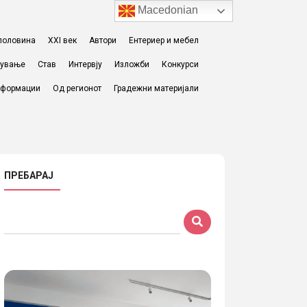
Macedonian
I половина
XXI век
Автори
Ентериер и мебел
жување
Став
Интервју
Изложби
Конкурси
формации
Од регионот
Градежни материјали
ПРЕБАРАЈ