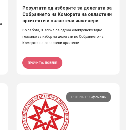
Резултати од изборите за делегати за
Собранието на Комората на овластени
архитекти и овластени инженери
на
Во сабота, 3. април се одржа електронско тајно
гласање за избор на делегати во Собранието на
Комората на овластени архитекти...
ПРОЧИТАЈ ПОВЕЌЕ
17.03.2021
•
Информации