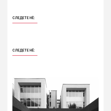
СЛЕДЕТЕ НÈ:
СЛЕДЕТЕ НÈ: