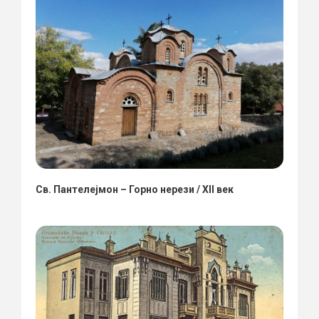
Св. Пантелејмон – Горно нерези / XII век