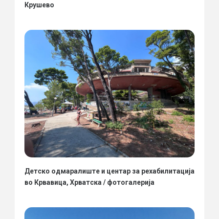
Крушево
Детско одмаралиште и центар за рехабилитација
во Крвавица, Хрватска / фотогалерија