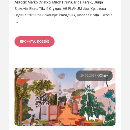
Автори: Marko Cvjetko, Miron Hržina, Ivica Keršić, Dunja
Sloković, Elena Tikvić Студио: AG PLANUM doo, Хрватска
Година: 2022-23 Локација: Расадник, Кисела Вода - Скопје
...
ПРОЧИТАЈ ПОВЕЌЕ
29.06.2023
•
XXI век