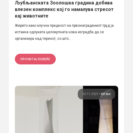
Љубљанската Зоолошка градина добива
влезен комплекс кој го намалува стресот
кај животните
Жирито како клучна предност на првонаградениот труд ја
истакна одлуката целокупната нова изградба да се
организира над теренот, со што...
ПРОЧИТАЈ ПОВЕЌЕ
20.11.2025
•
XXI век