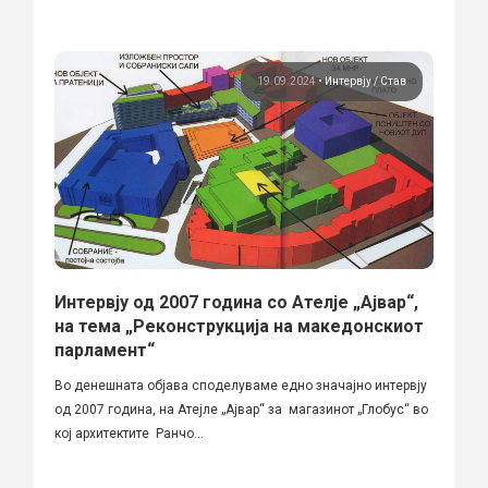
19.09.2024
•
Интервју
Став
Интервју од 2007 година со Ателје „Ајвар“,
на тема „Реконструкција на македонскиот
парламент“
Во денешната објава споделуваме едно значајно интервју
од 2007 година, на Атејле „Ајвар“ за магазинот „Глобус“ во
кој архитектите Ранчо...