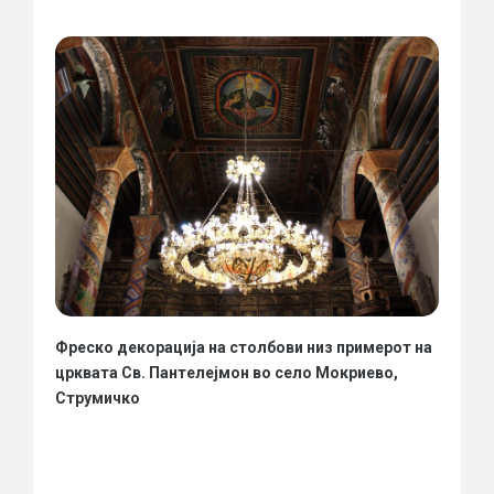
Фреско декорација на столбови низ примерот на
црквата Св. Пантелејмон во село Мокриево,
Струмичко