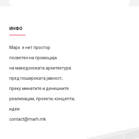
ИНФО
Марх е нет простор
посветен на промоција
на македонската архитектура
пред пошироката јавност,
преку минатите и денешните
реализации, проекти, концепти,
идеи.
contact@marh.mk