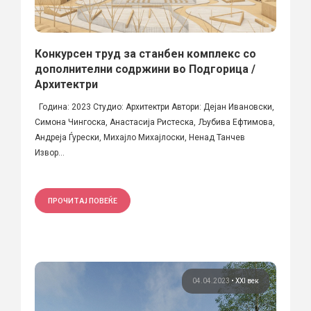
Конкурсен труд за станбен комплекс со
дополнителни содржини во Подгорица /
Архитектри
Година: 2023 Студио: Архитектри Автори: Дејан Ивановски,
Симона Чингоска, Анастасија Ристеска, Љубива Ефтимова,
Андреја Ѓурески, Михајло Михајлоски, Ненад Танчев
Извор...
ПРОЧИТАЈ ПОВЕЌЕ
04.04.2023
•
XXI век