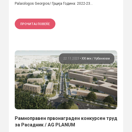
Palaiologos Georgios/ Грција Година: 2022-23...
ПРОЧИТАЈ ПОВЕЌЕ
22.11.2023
•
XXI век
Урбанизам
Рамноправен првонаграден конкурсен труд
за Расадник / AG PLANUM