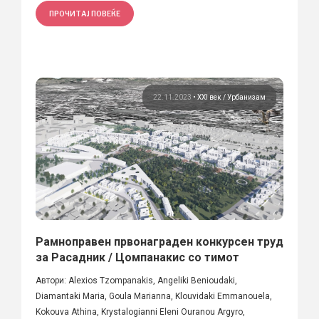
ПРОЧИТАЈ ПОВЕЌЕ
22.11.2023
•
XXI век
Урбанизам
Рамноправен првонаграден конкурсен труд
за Расадник / Цомпанакис со тимот
Автори: Alexios Tzompanakis, Angeliki Benioudaki,
Diamantaki Maria, Goula Marianna, Klouvidaki Emmanouela,
Kokouva Athina, Krystalogianni Eleni Ouranou Argyro,