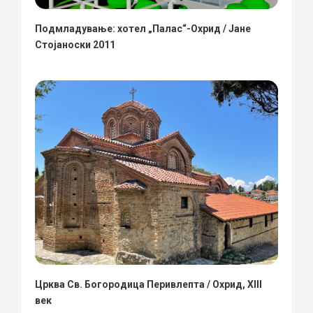
Подмладување: хотел „Палас“-Охрид / Јане
Стојаноски 2011
Црква Св. Богородица Перивлепта / Охрид, XIII
век