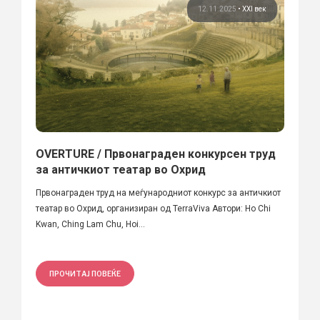
12.11.2025
•
XXI век
OVERTURE / Првонаграден конкурсен труд
за античкиот театар во Охрид
Првонаграден труд на меѓународниот конкурс за античкиот
театар во Охрид, организиран од TerraViva Автори: Ho Chi
Kwan, Ching Lam Chu, Hoi...
ПРОЧИТАЈ ПОВЕЌЕ