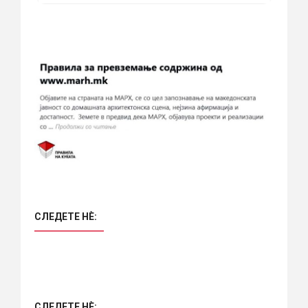
СЛЕДЕТЕ НÈ:
СЛЕДЕТЕ НÈ: