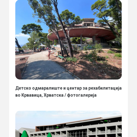
Детско одмаралиште и центар за рехабилитација
во Крвавица, Хрватска / фотогалерија