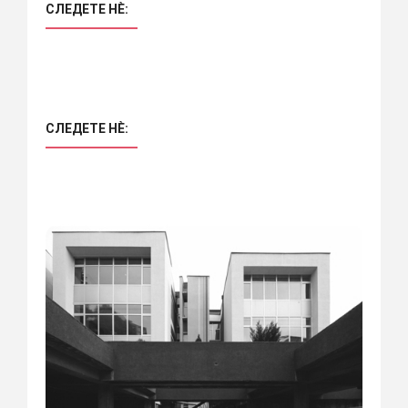
СЛЕДЕТЕ НÈ:
СЛЕДЕТЕ НÈ: