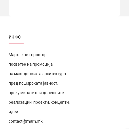
ИНФО
Марх е нет простор
посветен на промоција
на македонската архитектура
пред пошироката јавност,
преку минатите и денешните
реализации, проекти, концепти,
идеи.
contact@marh.mk