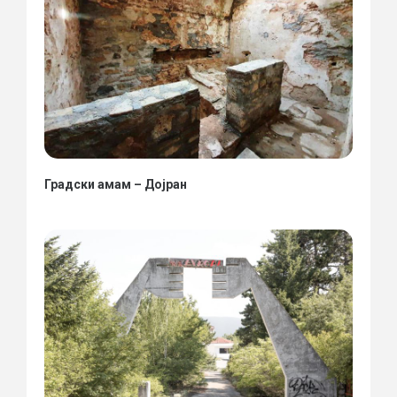
Градски амам – Дојран