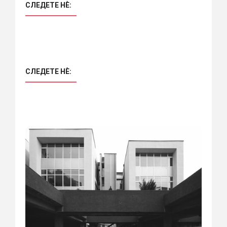
СЛЕДЕТЕ НÈ:
СЛЕДЕТЕ НÈ: