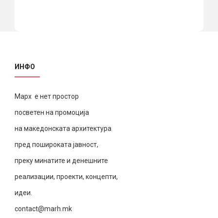
ИНФО
Марх е нет простор
посветен на промоција
на македонската архитектура
пред пошироката јавност,
преку минатите и денешните
реализации, проекти, концепти,
идеи.
contact@marh.mk