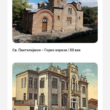
Св. Пантелејмон – Горно нерези / XII век