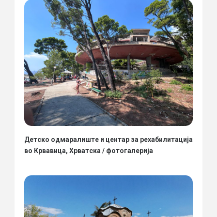
Детско одмаралиште и центар за рехабилитација
во Крвавица, Хрватска / фотогалерија