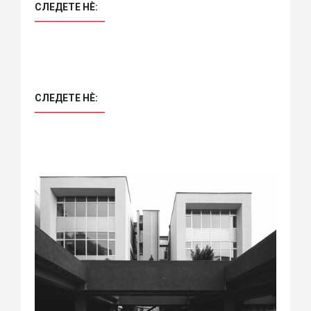
СЛЕДЕТЕ НÈ:
СЛЕДЕТЕ НÈ: