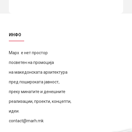
ИНФО
Марх е нет простор
посветен на промоција
на македонската архитектура
пред пошироката јавност,
преку минатите и денешните
реализации, проекти, концепти,
идеи.
contact@marh.mk