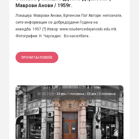
Маврови Анови / 1959г.
Локација: Маврови Анови, Врпенски Пат Автори: непознати,
сите информации се добредојдени Година на
изведба: 1957 (?) Извор: www.ooudencedejanoski.edu.mk
Фотографии: Н. Чаусидис Во населбата...
ПРОЧИТАЈ ПОВЕЌЕ
05.03.2024
•
ХХ век / I половина
ХХ век / II половина