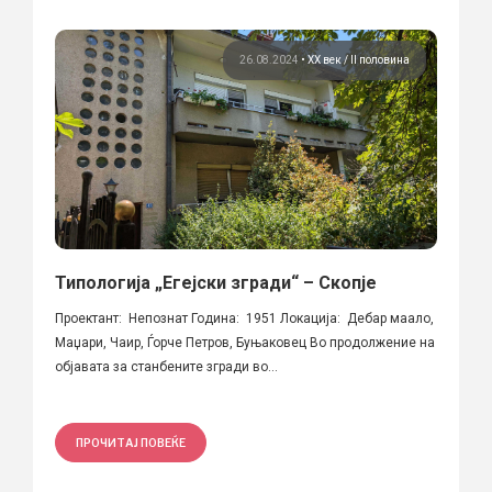
26.08.2024
•
ХХ век / II половина
Типологија „Егејски згради“ – Скопје
Проектант: Непознат Година: 1951 Локација: Дебар маало,
Маџари, Чаир, Ѓорче Петров, Буњаковец Во продолжение на
објавата за станбените згради во...
ПРОЧИТАЈ ПОВЕЌЕ