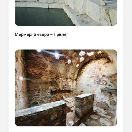
Мермерно езеро – Прилеп