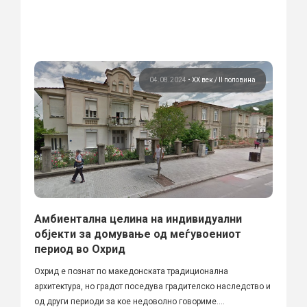
04.08.2024
•
ХХ век / II половина
Амбиентална целина на индивидуални
објекти за домување од меѓувоениот
период во Охрид
Охрид е познат по македонската традиционална
архитектура, но градот поседува градителско наследство и
од други периоди за кое недоволно говориме....