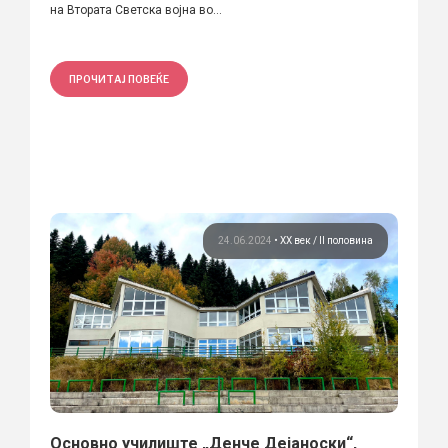
на Втората Светска војна во...
ПРОЧИТАЈ ПОВЕЌЕ
24.06.2024
•
ХХ век / II половина
Основно училиште „Денче Дејаноски“,