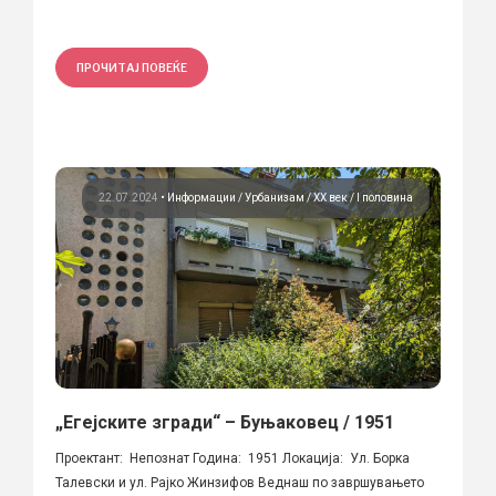
ПРОЧИТАЈ ПОВЕЌЕ
22.07.2024
•
Информации
Урбанизам
ХХ век / I половина
„Егејските згради“ – Буњаковец / 1951
Проектант: Непознат Година: 1951 Локација: Ул. Борка
Талевски и ул. Рајко Жинзифов Веднаш по завршувањето