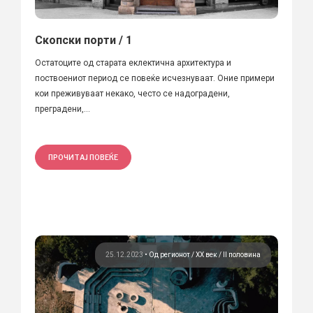
Скопски порти / 1
Остатоците од старата еклектична архитектура и
поствоениот период се повеќе исчезнуваат. Оние примери
кои преживуваат некако, често се надоградени,
преградени,...
ПРОЧИТАЈ ПОВЕЌЕ
25.12.2023
•
Од регионот
ХХ век / II половина