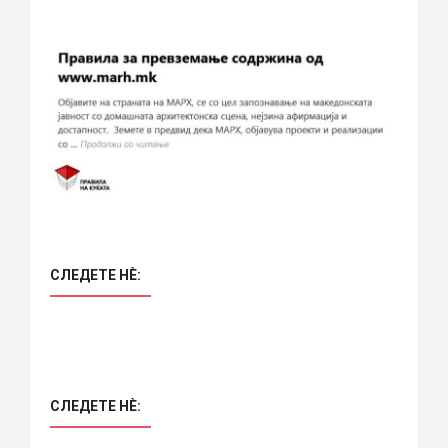
СЛЕДЕТЕ НÈ:
СЛЕДЕТЕ НÈ: