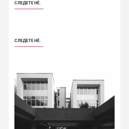
СЛЕДЕТЕ НÈ:
СЛЕДЕТЕ НÈ: