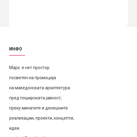
ИНФО
Марх е нет простор
посветен на промоција
на македонската архитектура
пред пошироката јавност,
преку минатите и денешните
реализации, проекти, концепти,
идеи.