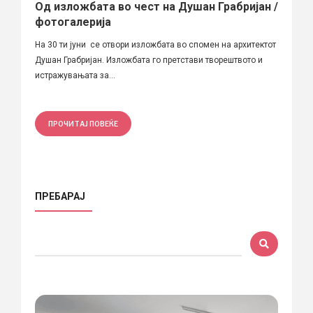
Од изложбата во чест на Душан Грабријан /
фотогалерија
На 30 ти јуни се отвори изложбата во спомен на архитектот
Душан Грабријан. Изложбата го претстави творештвото и
истражувањата за...
ПРОЧИТАЈ ПОВЕЌЕ
ПРЕБАРАЈ