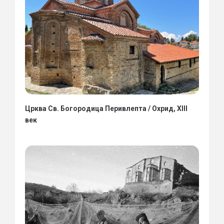
Црква Св. Богородица Перивлепта / Охрид, XIII
век