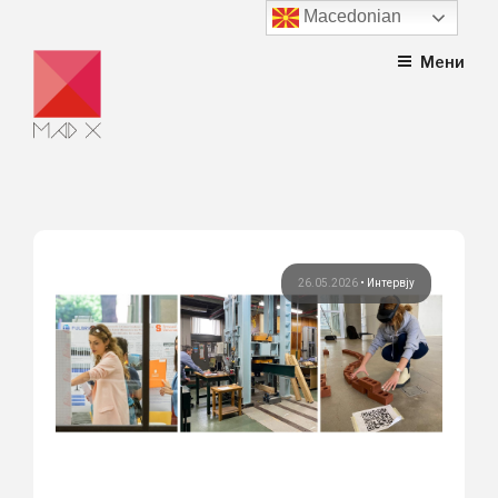
Macedonian
Skip
Мени
to
content
26.05.2026
•
Интервју