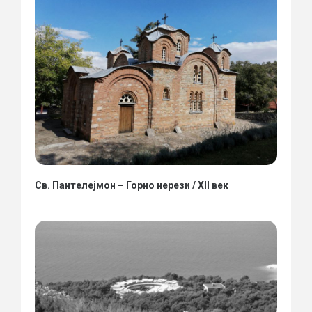
Св. Пантелејмон – Горно нерези / XII век