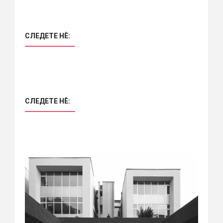
СЛЕДЕТЕ НÈ:
СЛЕДЕТЕ НÈ: