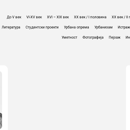
До V век
VI-XV век
XVI – XIX век
ХХ век / I половина
ХХ век / I
Литература
Студентски проекти
Урбана опрема
Урбанизам
Истра
Уметност
Фотографија
Пејзаж
Ин