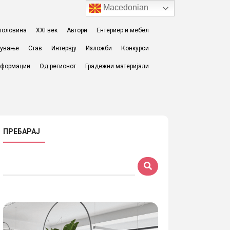
Macedonian
I половина
XXI век
Автори
Ентериер и мебел
жување
Став
Интервју
Изложби
Конкурси
формации
Од регионот
Градежни материјали
ПРЕБАРАЈ