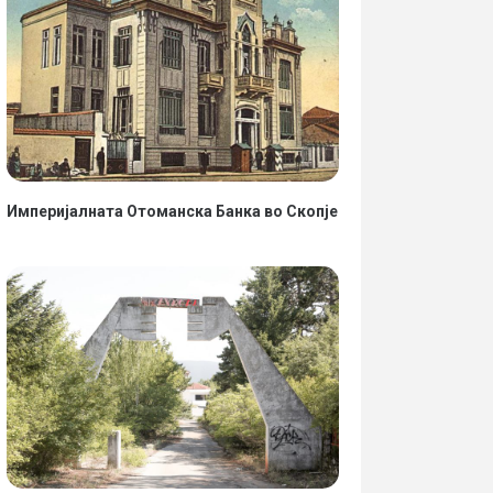
Империјалната Отоманска Банка во Скопје