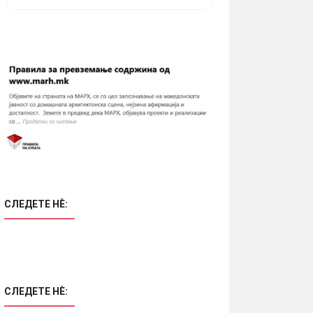
СЛЕДЕТЕ НÈ:
СЛЕДЕТЕ НÈ: