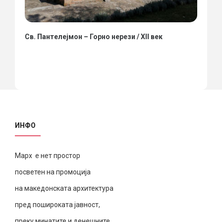
Св. Пантелејмон – Горно нерези / XII век
ИНФО
Марх е нет простор
посветен на промоција
на македонската архитектура
пред пошироката јавност,
преку минатите и денешните