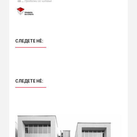
СЛЕДЕТЕ НÈ:
СЛЕДЕТЕ НÈ: