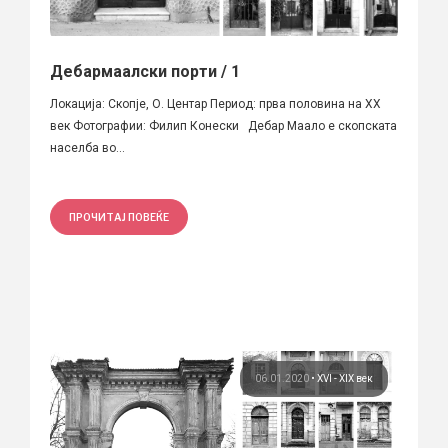
Дебармаалски порти / 1
Локација: Скопје, О. Центар Период: прва половина на XX
век Фотографии: Филип Конески Дебар Маало е скопската
населба во...
ПРОЧИТАЈ ПОВЕЌЕ
06.01.2020
•
XVI - XIX век