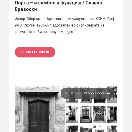
Порта – и симбол и функција / Славко
Брезоски
Извор: Зборник на Архитектонски Факултет при УКИМ, број
9-10, Скопје, 1986-87г. (достапен во библиотеката на
факултетот) Ви пренесуваме дел...
ПРОЧИТАЈ ПОВЕЌЕ
31.08.2020
•
ХХ век / I половина