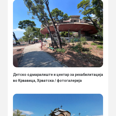
Детско одмаралиште и центар за рехабилитација
во Крвавица, Хрватска / фотогалерија