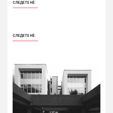
СЛЕДЕТЕ НÈ:
СЛЕДЕТЕ НÈ: