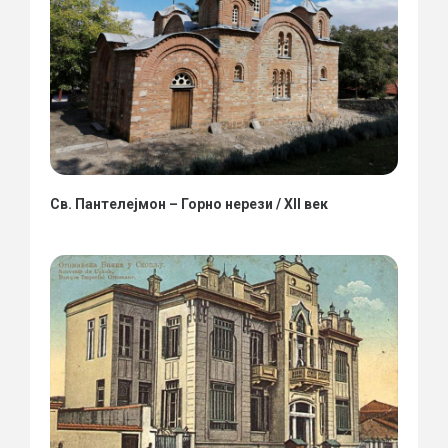
Св. Пантелејмон – Горно нерези / XII век