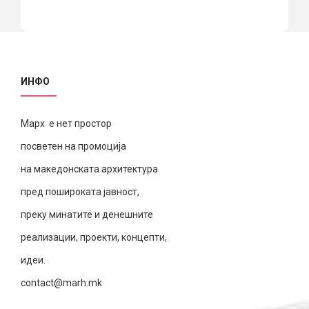
ИНФО
Марх е нет простор
посветен на промоција
на македонската архитектура
пред пошироката јавност,
преку минатите и денешните
реализации, проекти, концепти,
идеи.
contact@marh.mk