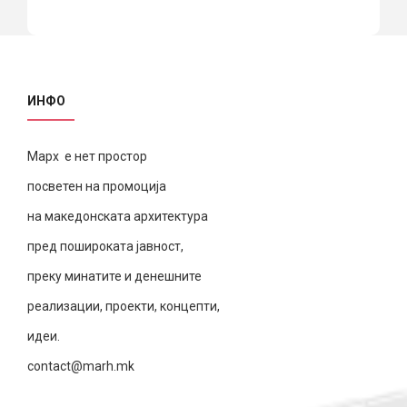
ИНФО
Марх е нет простор
посветен на промоција
на македонската архитектура
пред пошироката јавност,
преку минатите и денешните
реализации, проекти, концепти,
идеи.
contact@marh.mk