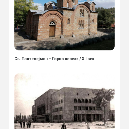
Св. Пантелејмон – Горно нерези / XII век