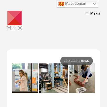
Macedonian
Skip
Мени
to
content
26.05.2026
•
Интервју