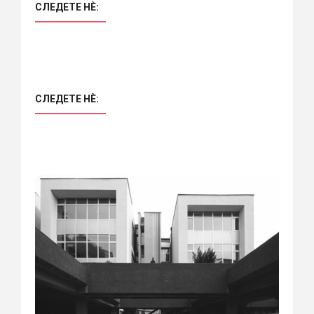
СЛЕДЕТЕ НÈ:
СЛЕДЕТЕ НÈ: