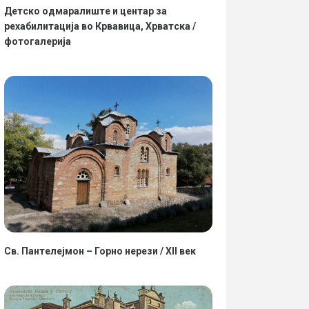
Детско одмаралиште и центар за
рехабилитација во Крвавица, Хрватска /
фотогалерија
Св. Пантелејмон – Горно нерези / XII век