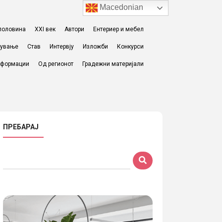
Macedonian
I половина
XXI век
Автори
Ентериер и мебел
жување
Став
Интервју
Изложби
Конкурси
формации
Од регионот
Градежни материјали
ПРЕБАРАЈ