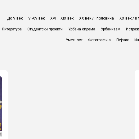
До V век
VI-XV век
XVI – XIX век
ХХ век / I половина
ХХ век / I
Литература
Студентски проекти
Урбана опрема
Урбанизам
Истра
Уметност
Фотографија
Пејзаж
Ин