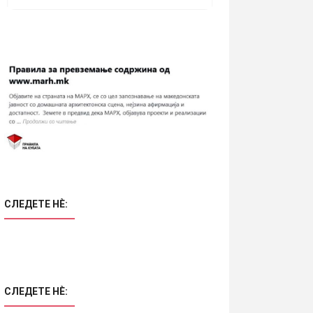
СЛЕДЕТЕ НÈ:
СЛЕДЕТЕ НÈ: