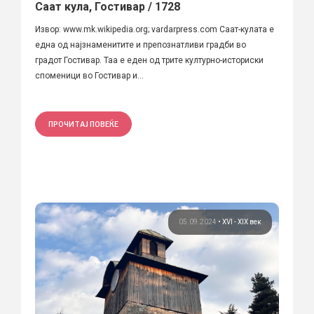
Саат кула, Гостивар / 1728
Извор: www.mk.wikipedia.org; vardarpress.com Саат-кулата е
една од најзнаменитите и препознатливи градби во
градот Гостивар. Таа е еден од трите културно-историски
споменици во Гостивар и...
ПРОЧИТАЈ ПОВЕЌЕ
05.09.2024
•
XVI - XIX век