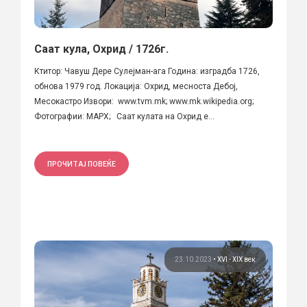
Саат кула, Охрид / 1726г.
Ктитор: Чавуш Дере Сулејман-ага Година: изградба 1726,
обнова 1979 год. Локација: Охрид, месноста Дебој,
Месокастро Извори: www.tvm.mk; www.mk.wikipedia.org;
Фотографии: МАРХ; Саат кулата на Охрид е...
ПРОЧИТАЈ ПОВЕЌЕ
23.10.2023
•
XVI - XIX век