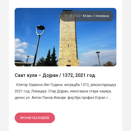
31.03.2022
•
ХХ век / I половина
Саат кула – Дојран / 1372, 2021 год.
Ктитор: Евренос-бег Година: изградба 1372, реконструкција
2021 год. Локација: Стар Дојран, некогашна стара чашија,
денес ул. Антон Панов Извори: фејсбук профил Dojran /...
ПРОЧИТАЈ ПОВЕЌЕ