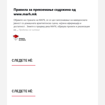
СЛЕДЕТЕ НÈ:
СЛЕДЕТЕ НÈ: