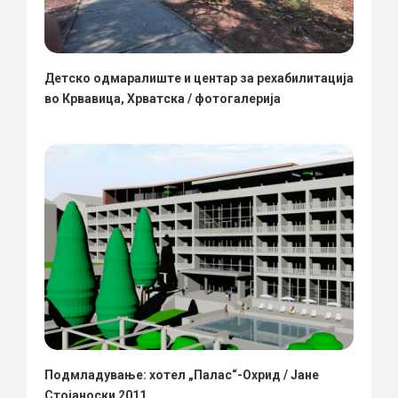
Детско одмаралиште и центар за рехабилитација
во Крвавица, Хрватска / фотогалерија
Подмладување: хотел „Палас“-Охрид / Јане
Стојаноски 2011