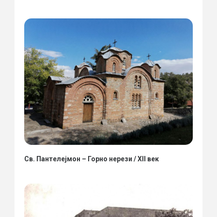
Св. Пантелејмон – Горно нерези / XII век