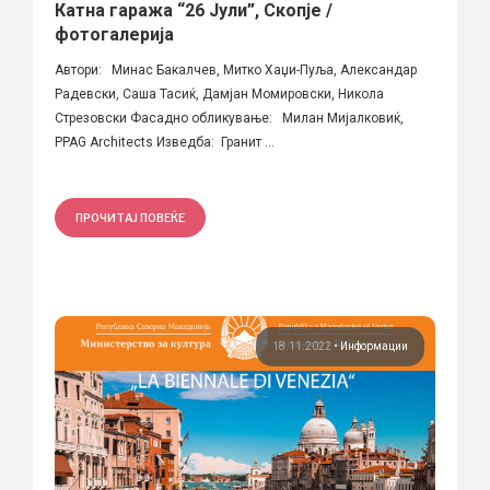
Катна гаража “26 Јули”, Скопје /
фотогалерија
Автори: Минас Бакалчев, Митко Хаџи-Пуља, Александар
Радевски, Саша Тасиќ, Дамјан Момировски, Никола
Стрезовски Фасадно обликување: Милан Мијалковиќ,
PPAG Architects Изведба: Гранит ...
ПРОЧИТАЈ ПОВЕЌЕ
18.11.2022
•
Информации