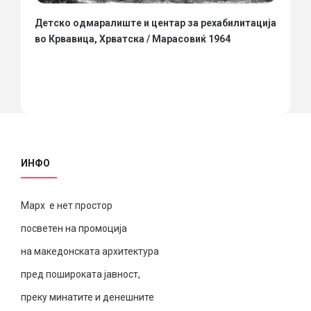
Детско одмаралиште и центар за рехабилитација
во Крвавица, Хрватска / Марасовиќ 1964
ИНФО
Марх е нет простор
посветен на промоција
на македонската архитектура
пред пошироката јавност,
преку минатите и денешните