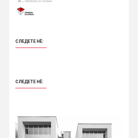
СЛЕДЕТЕ НÈ:
СЛЕДЕТЕ НÈ: