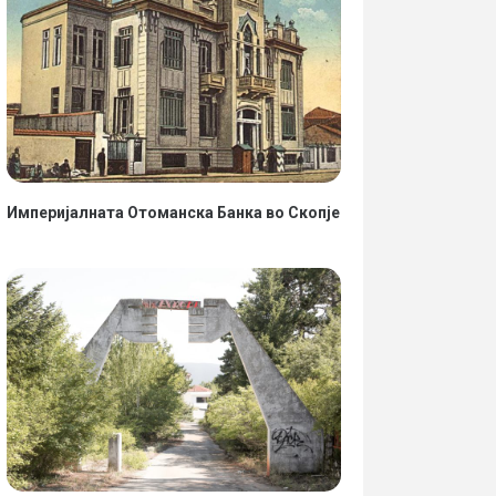
Империјалната Отоманска Банка во Скопје