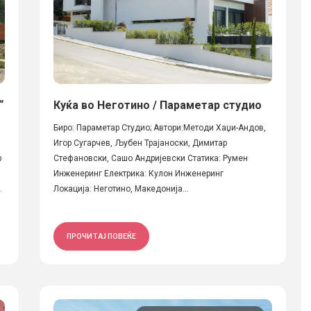
“
Куќа во Неготино / Параметар студио
Биро: Параметар Студио; Автори:Методи Хаџи-Андов,
Игор Сугарчев, Љубен Трајаноски, Димитар
р
Стефановски, Сашо Андријевски Статика: Румен
Инженеринг Електрика: Кулон Инженеринг
.
Локација: Неготино, Македонија...
ПРОЧИТАЈ ПОВЕЌЕ