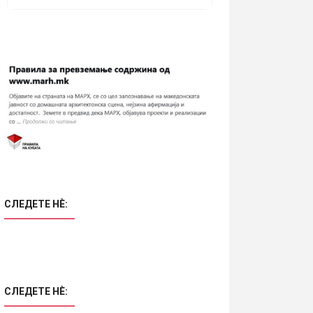
СЛЕДЕТЕ НÈ:
СЛЕДЕТЕ НÈ: