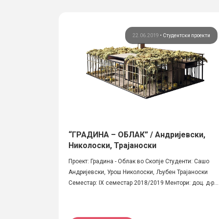
22.06.2019
•
Студентски проекти
“ГРАДИНА – ОБЛАК” / Андријевски,
Николоски, Трајаноски
Проект: Градина - Облак во Скопје Студенти: Сашо
Андријевски, Урош Николоски, Љубен Трајаноски
Семестар: IX семестар 2018/2019 Ментори: доц. д-р...