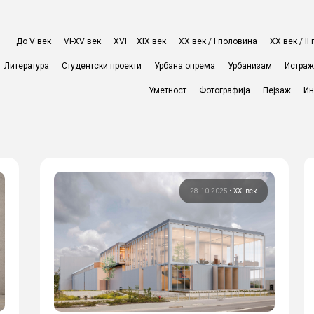
До V век
VI-XV век
XVI – XIX век
ХХ век / I половина
ХХ век / I
Литература
Студентски проекти
Урбана опрема
Урбанизам
Истра
Уметност
Фотографија
Пејзаж
Ин
28.10.2025
•
XXI век