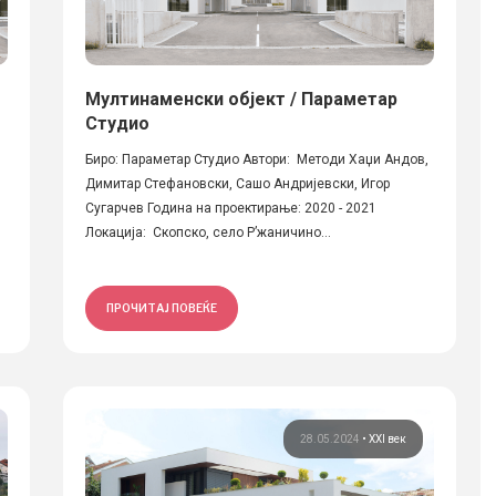
Мултинаменски објект / Параметар
Студио
Биро: Параметар Студио Автори: Методи Хаџи Андов,
Димитар Стефановски, Сашо Андријевски, Игор
Сугарчев Година на проектирање: 2020 - 2021
Локација: Скопско, село Р’жаничино...
ПРОЧИТАЈ ПОВЕЌЕ
28.05.2024
•
XXI век