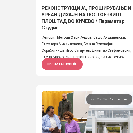
РЕКОНСТРУКЦИЈА, ПРОШИРУВАЊЕ И
УРБАН ДИЗАЈН НА ПОСТОЕЧКИОТ
ПЛОШТАД ВО КИЧЕВО / Параметар
Студио
Автори: Методи Хаџи Андов, Сашо Андријевски,
Елеонора Михаиловска, Бојана Вуковојац
Соработници: Игор Сугарчев, Димитар Стефановски,
Елена Марковска, Борјан Николиќ, Салих Зеќири...
ПРОЧИТАЈ ПОВЕЌЕ
27.12.2024
•
Информации