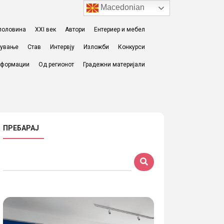
Macedonian
I половина
XXI век
Автори
Ентериер и мебел
жување
Став
Интервју
Изложби
Конкурси
формации
Од регионот
Градежни материјали
ПРЕБАРАЈ