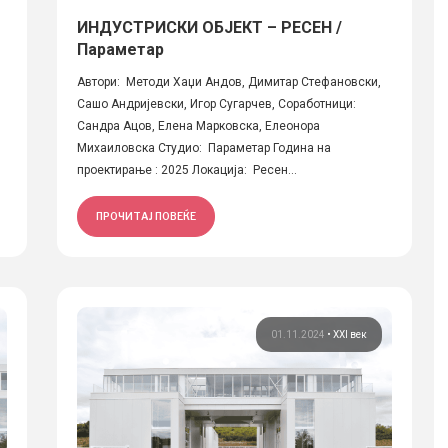
ИНДУСТРИСКИ ОБЈЕКТ – РЕСЕН /
Параметар
Автори: Методи Хаџи Андов, Димитар Стефановски,
Сашо Андријевски, Игор Сугарчев, Соработници:
Сандра Ацов, Елена Марковска, Елеонора
Михаиловска Студио: Параметар Година на
проектирање : 2025 Локација: Ресен...
ПРОЧИТАЈ ПОВЕЌЕ
01.11.2024
•
XXI век