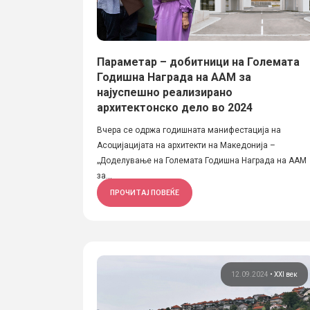
Параметар – добитници на Големата
Годишна Награда на ААМ за
најуспешно реализирано
архитектонско дело во 2024
Вчера се одржа годишната манифестација на
Асоцијацијата на архитекти на Македонија –
„Доделување на Големата Годишна Награда на ААМ
за...
ПРОЧИТАЈ ПОВЕЌЕ
12.09.2024
•
XXI век