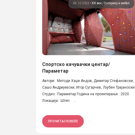
04.10.2023
•
XXI век
Ентериер и мебел
Спортско качувачки центар/
Параметар
Автори: Методи Хаџи Андов, Димитар Стефановски,
Сашо Андријевски, Игор Сугарчев, Љубен Трајаноски
Студио: Параметар Година на проектирање : 2020
Локација: Штип ...
ПРОЧИТАЈ ПОВЕЌЕ