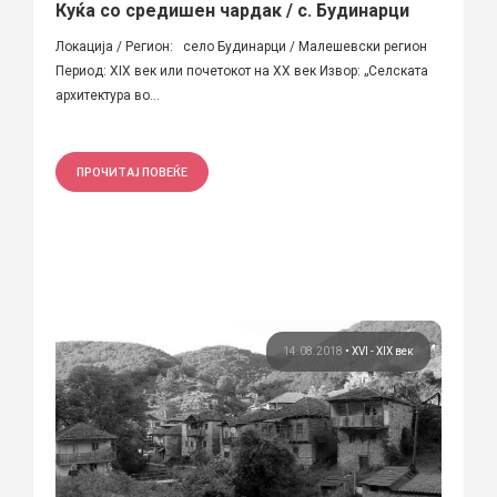
Куќа со средишен чардак / с. Будинарци
Локација / Регион: село Будинарци / Малешевски регион
Период: XIX век или почетокот на XX век Извор: „Селската
архитектура во...
ПРОЧИТАЈ ПОВЕЌЕ
14.08.2018
•
XVI - XIX век