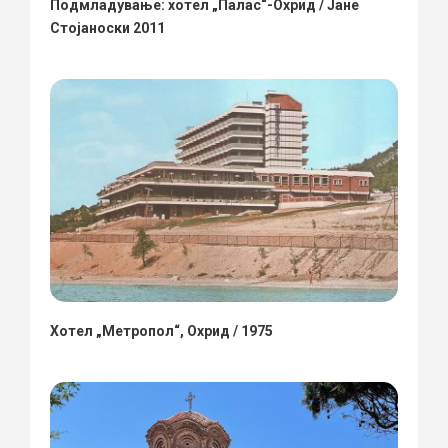
Подмладување: хотел „Палас“-Охрид / Јане
Стојаноски 2011
Хотел „Метропол“, Охрид / 1975