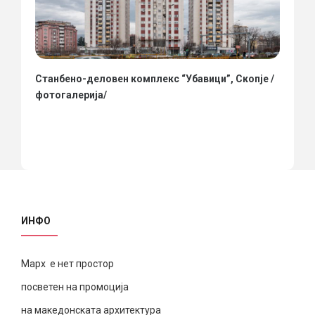
Станбено-деловен комплекс “Убавици”, Скопје /
фотогалерија/
ИНФО
Марх е нет простор
посветен на промоција
на македонската архитектура