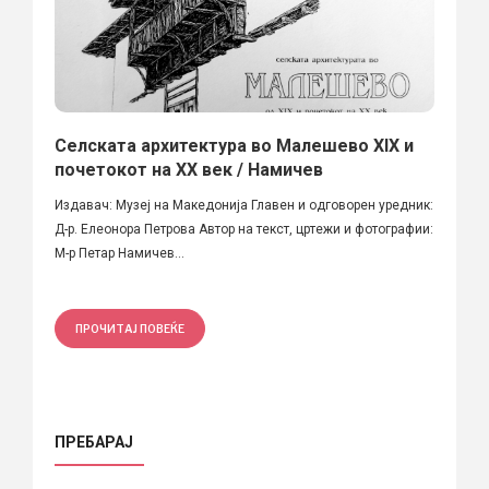
Селската архитектура во Малешево XIX и
почетокот на XX век / Намичев
Издавач: Музеј на Македонија Главен и одговорен уредник:
Д-р. Елеонора Петрова Автор на текст, цртежи и фотографии:
М-р Петар Намичев...
ПРОЧИТАЈ ПОВЕЌЕ
ПРЕБАРАЈ