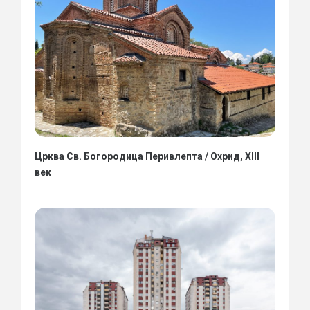
Црква Св. Богородица Перивлепта / Охрид, XIII
век