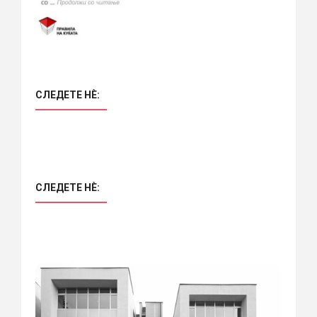
СЛЕДЕТЕ НÈ:
СЛЕДЕТЕ НÈ: