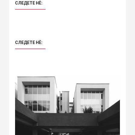
СЛЕДЕТЕ НÈ:
СЛЕДЕТЕ НÈ: