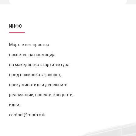
ИНФО
Марх е нет простор
посветен на промоција
на македонската архитектура
пред пошироката јавност,
преку минатите и денешните
реализации, проекти, концепти,
идеи.
contact@marh.mk