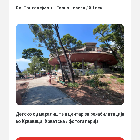
Св. Пантелејмон – Горно нерези / XII век
Детско одмаралиште и центар за рехабилитација
во Крвавица, Хрватска / фотогалерија