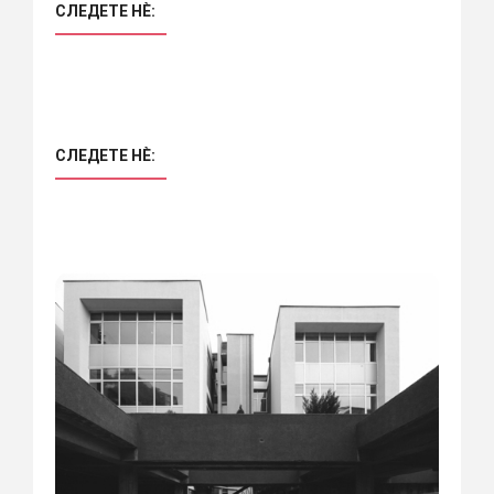
СЛЕДЕТЕ НÈ:
СЛЕДЕТЕ НÈ: