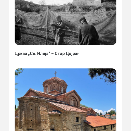
Црква „Св. Илија“ – Стар Дојран