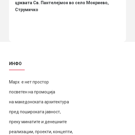
црквата Св. Пантелејмон во село Мокриево,
Струмичко
ИНФО
Марх е нет простор
посветен на промоција
на македонската архитектура
пред пошироката јавност,
преку минатите и денешните
реализации, проекти, концепти,