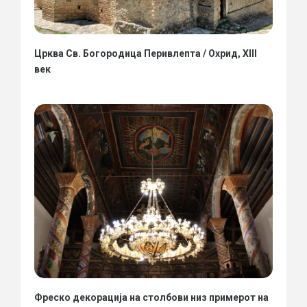
Црква Св. Богородица Перивлепта / Охрид, XIII
век
Фреско декорација на столбови низ примерот на