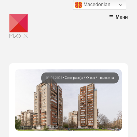
Macedonian
Skip
Мени
to
content
01.04.2024
•
Фотографија
ХХ век / II половина