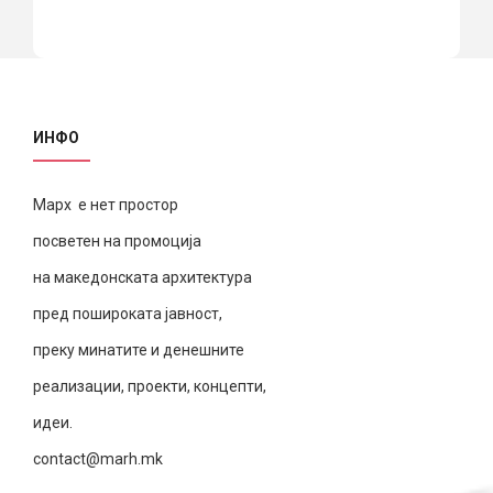
ИНФО
Марх е нет простор
посветен на промоција
на македонската архитектура
пред пошироката јавност,
преку минатите и денешните
реализации, проекти, концепти,
идеи.
contact@marh.mk