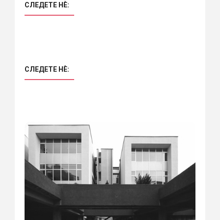
СЛЕДЕТЕ НÈ:
СЛЕДЕТЕ НÈ: