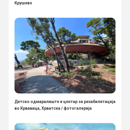
Крушево
Детско одмаралиште и центар за рехабилитација
во Крвавица, Хрватска / фотогалерија