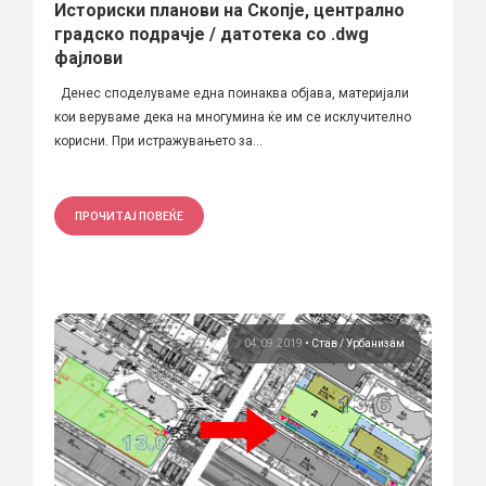
Историски планови на Скопје, централно
градско подрачје / датотека со .dwg
фајлови
Денес споделуваме една поинаква објава, материјали
кои веруваме дека на многумина ќе им се исклучително
корисни. При истражувањето за...
ПРОЧИТАЈ ПОВЕЌЕ
04.09.2019
•
Став
Урбанизам