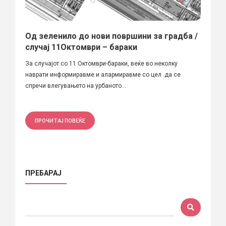
Од зеленило до нови површини за градба /
случај 11Октомври – бараки
За случајот со 11 Октомври-бараки, веќе во неколку
наврати информиравме и алармиравме со цел да се
спречи влегувањето на урбаното...
ПРОЧИТАЈ ПОВЕЌЕ
ПРЕБАРАЈ