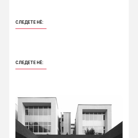
СЛЕДЕТЕ НÈ:
СЛЕДЕТЕ НÈ: