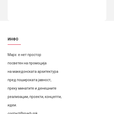
ИНФО
Марх е нет простор
посветен на промоција
на македонската архитектура
пред пошироката јавност,
преку минатите и денешните
реализации, проекти, концепти,
идеи.
contact@marh.mk