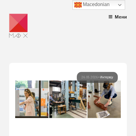
Macedonian
Skip
Мени
to
content
26.05.2026
•
Интервју