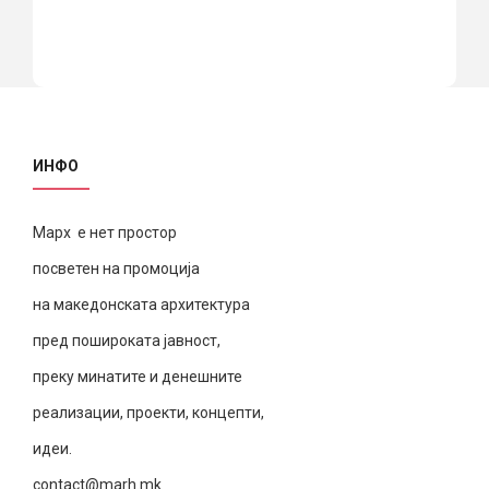
ИНФО
Марх е нет простор
посветен на промоција
на македонската архитектура
пред пошироката јавност,
преку минатите и денешните
реализации, проекти, концепти,
идеи.
contact@marh.mk