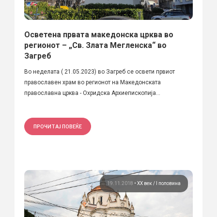
Осветена првата македонска црква во
регионот – „Св. Злата Мегленска“ во
Загреб
Во неделата ( 21.05.2023) во Загреб се освети првиот
православен храм во регионот на Македонската
православна црква - Охридска Архиепископија...
ПРОЧИТАЈ ПОВЕЌЕ
19.11.2018
•
ХХ век / I половина