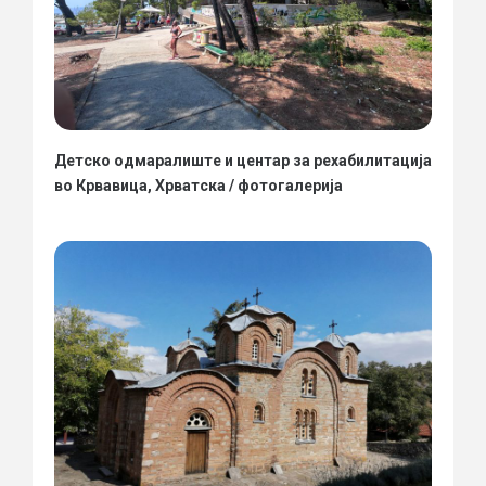
Детско одмаралиште и центар за рехабилитација
во Крвавица, Хрватска / фотогалерија