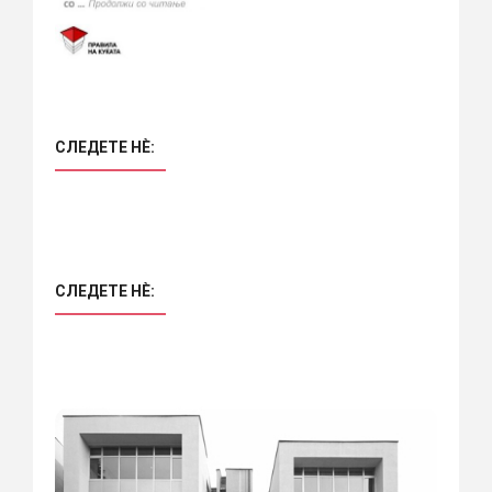
СЛЕДЕТЕ НÈ:
СЛЕДЕТЕ НÈ: