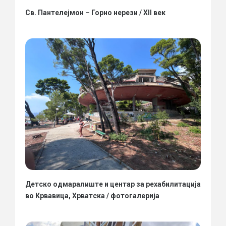
Св. Пантелејмон – Горно нерези / XII век
Детско одмаралиште и центар за рехабилитација
во Крвавица, Хрватска / фотогалерија