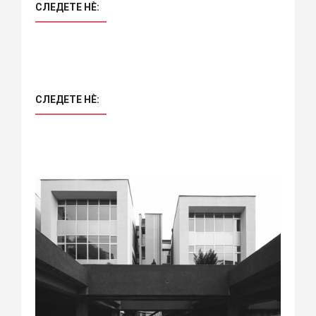
СЛЕДЕТЕ НÈ:
СЛЕДЕТЕ НÈ: