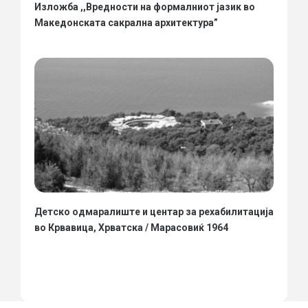
Изложба ,,Вредности на формалниот јазик во
Македонската сакрална архитектура”
Детско одмаралиште и центар за рехабилитација
во Крвавица, Хрватска / Марасовиќ 1964