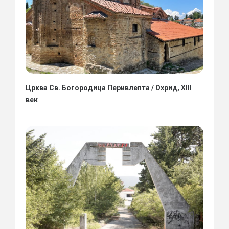
Црква Св. Богородица Перивлепта / Охрид, XIII
век