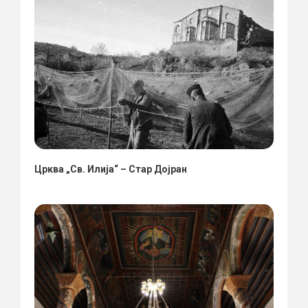
Црква „Св. Илија“ – Стар Дојран