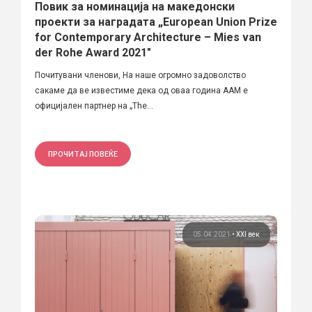
Повик за номинација на македонски
проекти за наградата „European Union Prize
for Contemporary Architecture – Mies van
der Rohe Award 2021″
Почитувани членови, На наше огромно задоволство
сакаме да ве известиме дека од оваа година ААМ е
официјален партнер на „The...
ПРОЧИТАЈ ПОВЕЌЕ
05.04.2021
•
XXI век