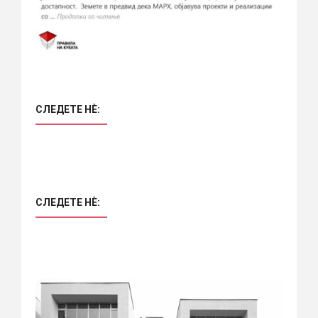
СЛЕДЕТЕ НÈ:
СЛЕДЕТЕ НÈ: