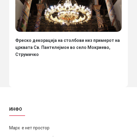
Фреско декорација на столбови низ примерот на
црквата Св. Пантелејмон во село Мокриево,
Струмичко
ИНФО
Марх е нет простор