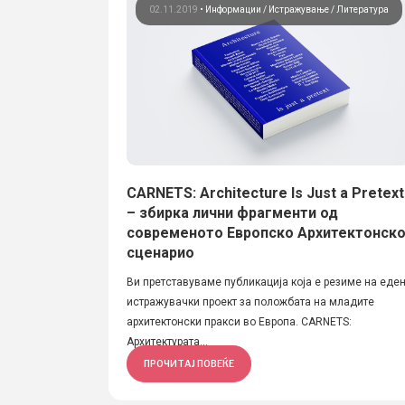
02.11.2019
•
Информации
Истражување
Литература
CARNETS: Architecture Is Just a Pretext
– збирка лични фрагменти од
современото Европско Архитектонск
сценарио
Ви претставуваме публикација која е резиме на еде
истражувачки проект за положбата на младите
архитектонски пракси во Европа. CARNETS:
Архитектурата...
ПРОЧИТАЈ ПОВЕЌЕ