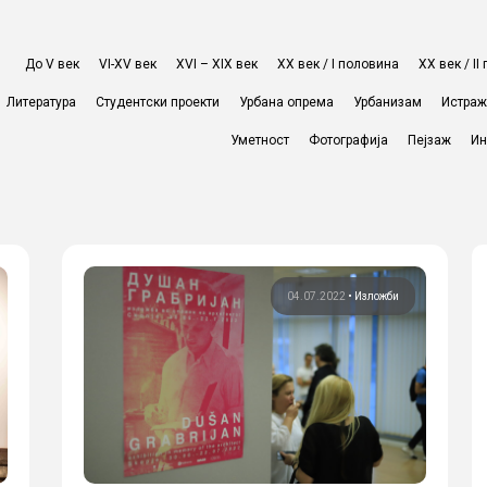
До V век
VI-XV век
XVI – XIX век
ХХ век / I половина
ХХ век / I
Литература
Студентски проекти
Урбана опрема
Урбанизам
Истра
Уметност
Фотографија
Пејзаж
Ин
04.07.2022
•
Изложби