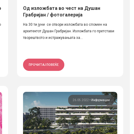
о
Од изложбата во чест на Душан
Грабријан / фотогалерија
о
На 30 ти јуни се отвори изложбата во спомен на
архитектот Душан Грабријан. Изложбата го претстави
творештвото и истражувањата за...
ПРОЧИТАЈ ПОВЕЌЕ
26.05.2022
•
Информации