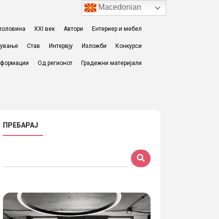
Macedonian
I половина
XXI век
Автори
Ентериер и мебел
жување
Став
Интервју
Изложби
Конкурси
формации
Од регионот
Градежни материјали
ПРЕБАРАЈ