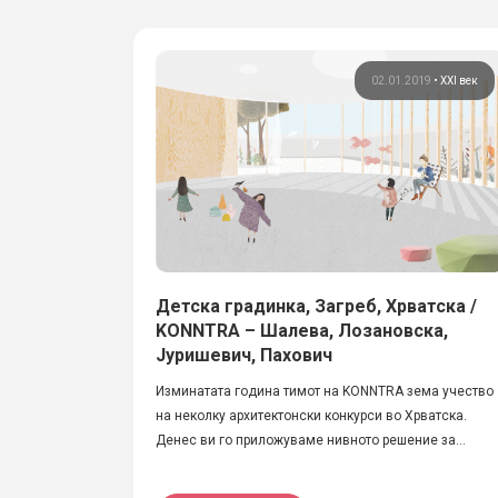
02.01.2019
•
XXI век
Детска градинка, Загреб, Хрватска /
KONNTRA – Шалева, Лозановска,
Јуришевич, Пахович
Изминатата година тимот на KONNTRA зема учество
на неколку архитектонски конкурси во Хрватска.
Денес ви го приложуваме нивното решение за...