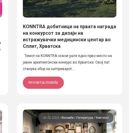
KONNTRA добитници на првата награда
на конкурсот за дизајн на
истражувачки медицински центар во
а
Сплит, Хрватска
а
Тимот на KONNTRA освои уште едно прво место на
јавен архитектонски конкурс во Хрватска. Овој пат
станува збор за натпреварот...
ПРОЧИТАЈ ПОВЕЌЕ
05.02.2020
•
Изложби
Литература
Уметност