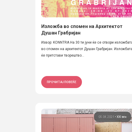
Изложба во спомен на Архитектот
Душан Грабријан
Извор: KONNTRA На 30 ти јуни ќе се отвори изложбат
во спомен на архитектот Душан Грабријан. Изложбат
ќе претстави творештво...
ПРОЧИТАЈ ПОВЕЌЕ
05.04.2021
•
XXI век