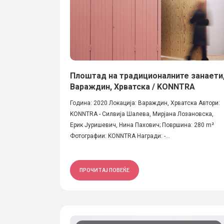
Плоштад на традиционалните занаети
Вараждин, Хрватска / KONNTRA
Година: 2020 Локација: Вараждин, Хрватска Автори:
KONNTRA - Силвија Шалева, Мирјана Лозановска,
Ерик Јуришевич, Нина Пахович; Површина: 280 m²
Фотографии: KONNTRA Награди: -...
ПРОЧИТАЈ ПОВЕЌЕ