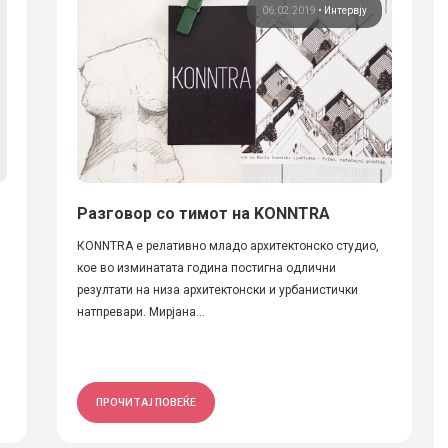
06.02.2019
•
Интервју
Разговор со тимот на KONNTRA
КONNTRA е релативно младо архитектонско студио,
о
кое во изминатата година постигна одлични
резултати на низа архитектонски и урбанистички
н
натпревари. Мирјана...
ПРОЧИТАЈ ПОВЕЌЕ