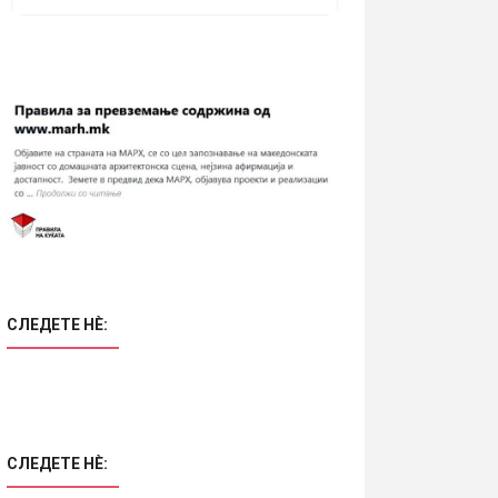
СЛЕДЕТЕ НÈ:
СЛЕДЕТЕ НÈ: