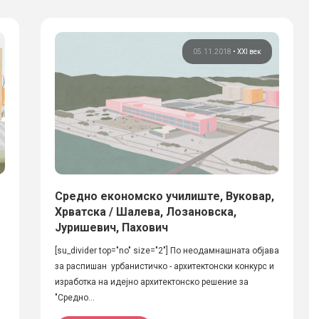
05.11.2018
•
XXI век
Средно eкономско училиште, Вуковар,
Хрватска / Шалева, Лозановска,
Јуришевич, Пахович
[su_divider top="no" size="2"] По неодамнашната објава
за распишан урбанистичко - архитектонски конкурс и
изработка на идејно архитектонско решение за
"Средно...