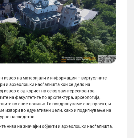
н извор на материјали и информации – виртуелните
ри и археолошки наоѓалишта кои се дело на
вој извор е од корист на секој заинтересиран за
ите на факултетите по архитектура, археологија,
лците во овие полиња. Го поздравуваме овој проект, и
ие извори во едукативни цели, како и подигнување на
урно наследство.
те низа на значајни објекти и археолошки наоѓалишта,