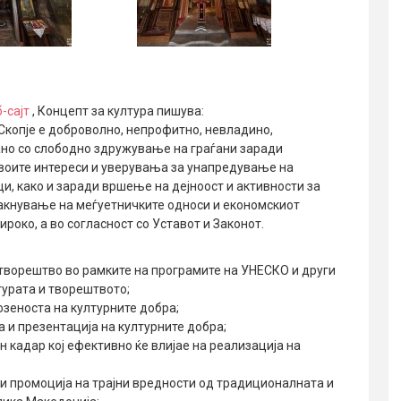
-сајт
, Концепт за култура пишува:
Скопје е доброволно, непрофитно, невладино,
ано со слободно здружување на граѓани заради
воите интереси и уверувања за унапредување на
и, како и заради вршење на дејноост и активности за
акнување на меѓуетничките односи и економскиот
ироко, а во согласност со Уставот и Законот.
 творештво во рамките на програмите на УНЕСКО и други
турата и творештвото;
озеноста на културните добра;
 и презентација на културните добра;
 кадар кој ефективно ќе влијае на реализација на
 и промоција на трајни вредности од традиционалната и