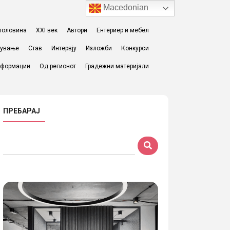
Macedonian
I половина
XXI век
Автори
Ентериер и мебел
жување
Став
Интервју
Изложби
Конкурси
формации
Од регионот
Градежни материјали
ПРЕБАРАЈ