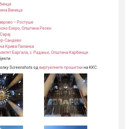
рбинци
тина Виница
Маврово – Ростуше
нско Езеро, Општина Ресен
 Сарај
чер-Сандево
ина Крива Паланка
литет Баргала, с. Радање, Општина Карбинци
јекти.
олку Screenshots од
виртуелните прошетки
на ККС