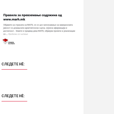
СЛЕДЕТЕ НÈ:
СЛЕДЕТЕ НÈ: