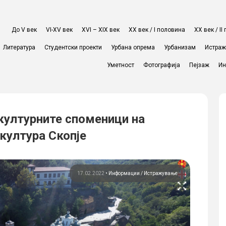
До V век
VI-XV век
XVI – XIX век
ХХ век / I половина
ХХ век / I
Литература
Студентски проекти
Урбана опрема
Урбанизам
Истра
Уметност
Фотографија
Пејзаж
Ин
културните споменици на
 култура Скопје
17.02.2022
•
Информации
Истражување