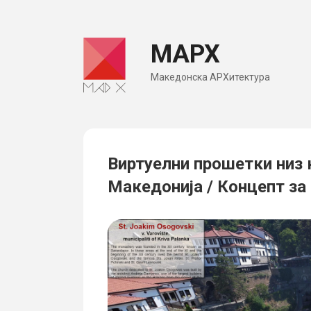
Skip
to
МАРХ
content
Македонска АРХитектура
Виртуелни прошетки низ 
Македонија / Концепт за