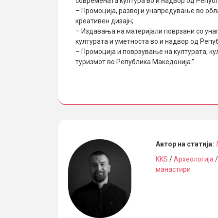
современата култура во и надвор од Репуб
– Промоција, развој и унапредување во обл
креативен дизајн;
– Издавања на материјали поврзани со уна
културата и уметноста во и надвор од Репу
– Промоција и поврзување на културата, ку
туризмот во Република Македонија.“
Автор на статија:
KKS
/
Археологија
манастири