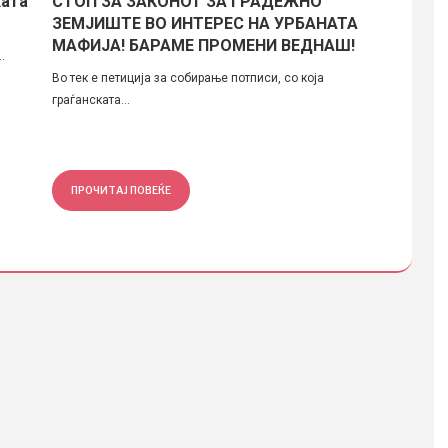
ката
СТОП ЗА ЗАКОНОТ ЗА ГРАДЕЖНO
Граде
ЗЕМЈИШТЕ ВО ИНТЕРЕС НА УРБАНАТА
зона 
МАФИЈА! БАРАМЕ ПРОМЕНИ ВЕДНАШ!
.
Деновив
Во тек е петиција за собирање потписи, со која
контактн
граѓанската...
ПРОЧИТАЈ ПОВЕЌЕ
ПРОЧ