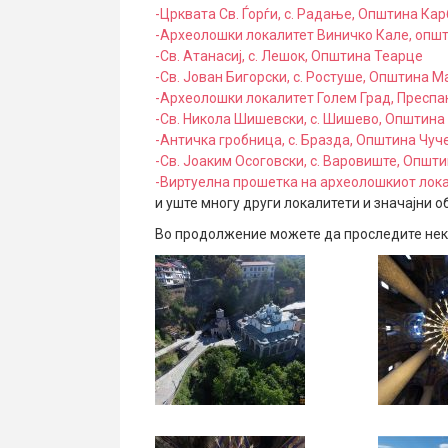
-Црквата Св. Ѓорѓи, с. Радање, Општина Ка
-Археолошки локалитет Виничко Кале, опш
-Св. Атанасиј, с. Лешок, Општина Теарце
-Св. Јован Бигорски, с. Ростуше, Општина 
-Археолошки локалитет Голем Град, Преспа
-Св. Никола Шишевски, с. Шишево, Општина
-Античка гробница, с. Бразда, Општина Чу
-Св. Јоаким Осоговски, с. Варовиште, Општ
-Виртуелна прошетка на археолошкиот лока
и уште многу други локалитети и значајни об
Во продолжение можете да проследите нек