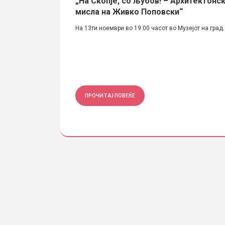
 контактната
„На Скопје, со љубов! – Архитектонс
на некропола)
мисла на Живко Поповски“
ни активности во
На 13ти ноември во 19:00 часот во Музејот на град..
ПРОЧИТАЈ ПОВЕЌЕ