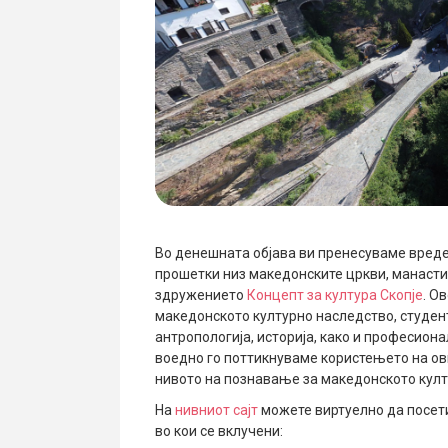
Во денешната објава ви пренесуваме вреде
прошетки низ македонските цркви, манасти
здружението
Концепт за култура Скопје
. О
македонското културно наследство, студент
антропологија, историја, како и професиона
воедно го поттикнуваме користењето на ов
нивото на познавање за македонското култ
На
нивниот сајт
можете виртуелно да посети
во кои се вклучени: