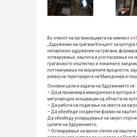
Во описот на организацијата на нивниот
веб
„Здружение на граѓани Концепт за култура 
непартиско здружение на граѓани, формир
остварување, заштита и усогласување на с
граѓанското општество и локалните заедниц
потткинување на моралните вредности, зај
развој на територијата на Македонија и пош
Основни цели и задачи на Здружението се:
– Да ја промовира македонската култура и
меѓународни асоцијации од областа на кул
– Да работи на подигање на свеста за загр
– Да обезбеди соодветни форми на заштита
Да обезбеду усовршување на својот стручен
целите на Здружението;
– Остварување на висок степен на заштита