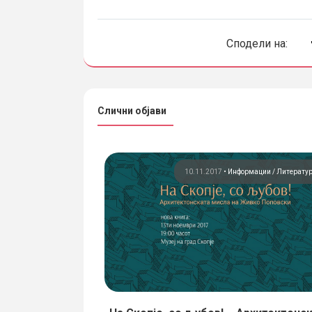
Сподели на:
Слични објави
3
•
Информации
Став
10.11.2017
•
Информации
Литерату