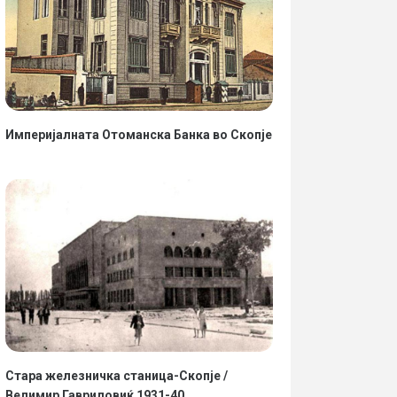
Империјалната Отоманска Банка во Скопје
23.02.2023
•
Информации
Став
10.11
Стара железничка станица-Скопје /
Велимир Гавриловиќ 1931-40