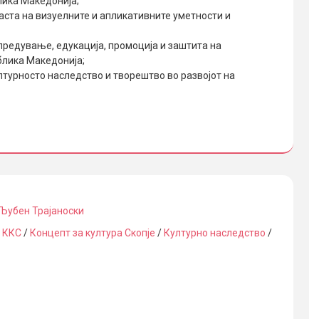
лика Македонија;
аста на визуелните и апликативните уметности и
предување, едукација, промоција и заштита на
блика Македонија;
лтурносто наследство и творештво во развојот на
Љубен Трајаноски
/
ККС
/
Концепт за култура Скопје
/
Културно наследство
/