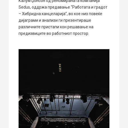
Калум Џонсон од реномираната компанија
Sedus, оддржа предавање “Работата и градот
– Хибридна канцеларија”, во кое низ повеќе
дијаграми и анализи ги презентираше
различните пристапи кон решавање на
предизвиците во работниот простор.