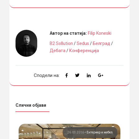
Автор на статија:
Filip Koneski
B2 Sollution
/
Sedus
/
Белград
/
Дебата
/
Конференција
Сподели на:
Слични објави
бел
26.03.2016
•
Ентериер и мебел