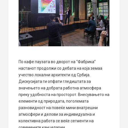
По кафе паузата во дворот на “Фабрика”
настанот продолжи со дебата на која земаа
учество локални архитекти од Србија.
Дискусијата ги опфати гледиштата за
значењето на добрата работна атмосфера
преку удобноста на просторот. Внесувањето на
елементи од природата, поголемата
разновидност на повеќе мини внатрешни
атмосфери и делови за индивидуална и
колективна работа се веќе сегменти на
совемените канцеларии.