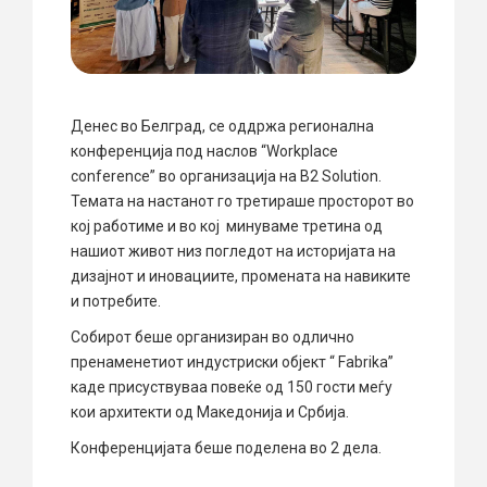
Денес во Белград, се оддржа регионална
конференција под наслов “Workplace
conference” во организација на B2 Solution.
Темата на настанот го третираше просторот во
кој работиме и во кој минуваме третина од
нашиот живот низ погледот на историјата на
дизајнот и иновациите, промената на навиките
и потребите.
Собирот беше организиран во одлично
пренаменетиот индустриски објект “ Fabrika”
каде присуствуваа повеќе од 150 гости меѓу
кои архитекти од Македонија и Србија.
Конференцијата беше поделена во 2 дела.