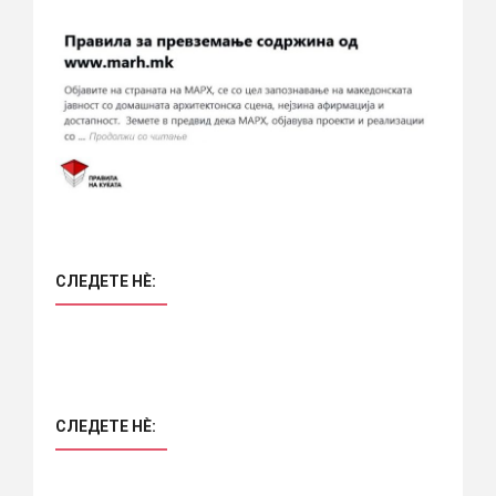
СЛЕДЕТЕ НÈ:
СЛЕДЕТЕ НÈ: