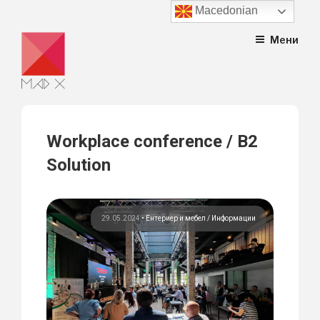
Macedonian
Skip
Мени
to
content
Workplace conference / B2
Solution
29.05.2024
•
Ентериер и мебел
Информации