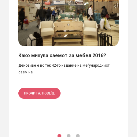
Како минува саемот за мебел 2016?
Stri
Стеф
Деновиве е во тек 42-то издание на меѓународниот
саем на...
Автори
е...
ПРОЧИТАЈ ПОВЕЌЕ
ПРО