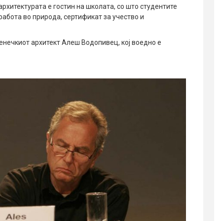
архитектурата е гостин на школата, со што студентите
работа во природа, сертификат за учество и
венечкиот архитект Алеш Водопивец, кој воедно е