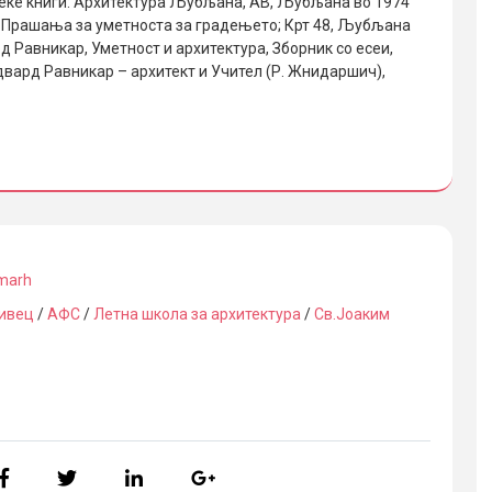
овеќе книги: Архитектура Љубљана, AB, Љубљана во 1974
) – Прашања за уметноста за градењето; Крт 48, Љубљана
д Равникар, Уметност и архитектура, Зборник со есеи,
вард Равникар – архитект и Учител (Р. Жнидаршич),
marh
ивец
/
АФС
/
Летна школа за архитектура
/
Св.Јоаким