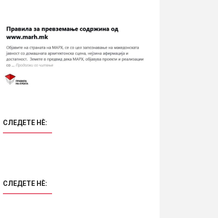
СЛЕДЕТЕ НÈ:
СЛЕДЕТЕ НÈ: