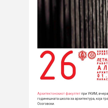
Архитектонскиот факултет
при УКИМ, вчера
годинешната школа за архитектура, која тр
Осоговски.