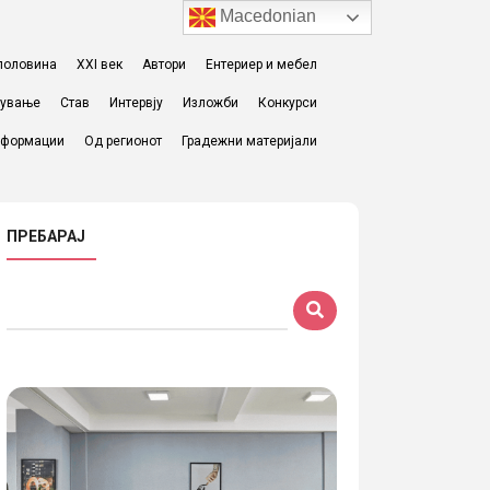
Macedonian
I половина
XXI век
Автори
Ентериер и мебел
жување
Став
Интервју
Изложби
Конкурси
формации
Од регионот
Градежни материјали
ПРЕБАРАЈ