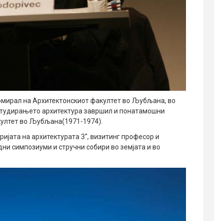
омирал на Архитектонскиот факултет во Љубљана, во
 студирањето архитектура завршил и понатамошни
култет во Љубљана(1971-1974).
ијата на архитектурата 3“, визитинг професор и
ни симпозиуми и стручни собири во земјата и во