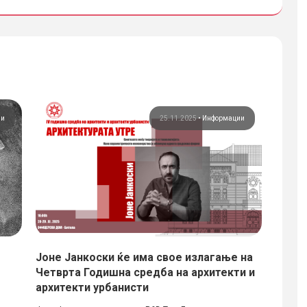
ии
25.11.2025
•
Информации
Јоне Јанкоски ќе има свое излагање на
Работ
Четврта Годишна средба на архитекти и
дигит
архитекти урбанисти
Од 22 д