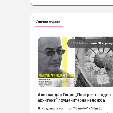
Слични објави
12.2018
•
Информации
27.09.2023
•
Изложби
Информац
росторот во
Александар Гицов „Портрет на еден
архитект“ / хуманитарна изложба
онски факултет во
Линк до настанот: https://fb.me/e/1xAfdmjBU