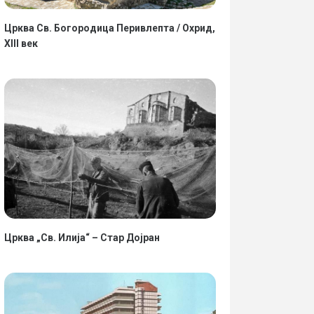
.
АЛЕКСАНДАР ГИЦОВ „Портр
Црква Св. Богородица Перивлепта / Охрид,
XIII век
ИТАЈ ПОВЕЌЕ
ПРОЧИТАЈ ПОВЕЌЕ
Црква „Св. Илија“ – Стар Дојран