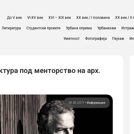
До V век
VI-XV век
XVI – XIX век
ХХ век / I половина
ХХ век / I
Литература
Студентски проекти
Урбана опрема
Урбанизам
Истра
Уметност
Фотографија
Пејзаж
Ин
ктура под менторство на арх.
18.05.2017
•
Информации