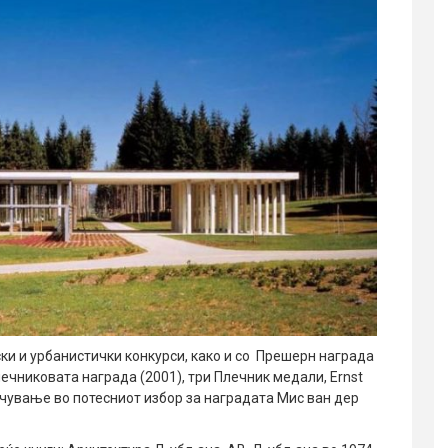
ски и урбанистички конкурси, како и со Прешерн награда
Плечниковата награда (2001), три Плечник медали, Ernst
клучување во потесниот избор за наградата Мис ван дер