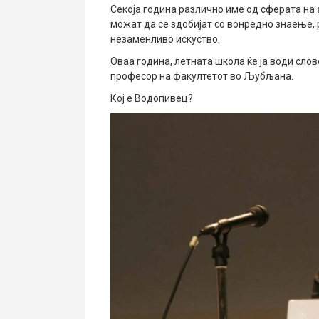
Секоја година различно име од сферата на 
можат да се здобијат со вонредно знаење, 
незаменливо искуство.
Оваа година, летната школа ќе ја води сло
професор на факултетот во Љубљана.
Кој е Водопивец?