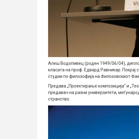
Алеш Водопивец (роден 1949/06/04), дипл
класата на проф. Едвард Равникар. Покрај
студии по филозофија на Филозовскиот Фа
Предава „Проектирање композиција“ и „Теор
предавач на разни универзитети, меѓународ
странство.