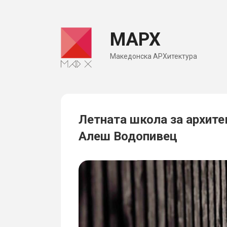
Skip
to
МАРХ
content
Македонска АРХитектура
Летната школа за архите
Алеш Водопивец