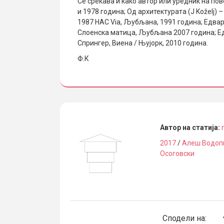
Се среќава и како автор или уредник на п
и 1978 година; Од архитектурата (Ј Koželj
1987 HAC Via, Љубљана, 1991 година; Едвар
Слоенска матица, Љубљана 2007 година; Ед
Спрингер, Виена / Њујорк, 2010 година.
Ф.К
Автор на статија:
2017
/
Алеш Водоп
Осоговски
Сподели на: