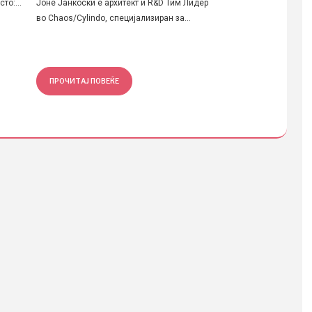
о:...
Јоне Јанкоски е архитект и R&D Тим Лидер
Скопје..
во Chaos/Cylindo, специјализиран за...
ПРОЧИТАЈ ПОВЕЌЕ
ПРОЧ