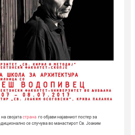
 на својата
страна
го објави најавниот постер за
адиционално се случува во манастирот Св. Јоаким