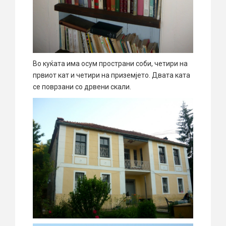
Во куќата има осум пространи соби, четири на
првиот кат и четири на приземјето. Двата ката
се поврзани со дрвени скали.