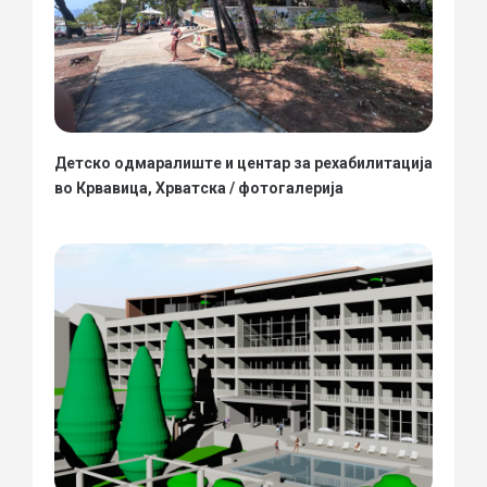
Детско одмаралиште и центар за рехабилитација
во Крвавица, Хрватска / фотогалерија