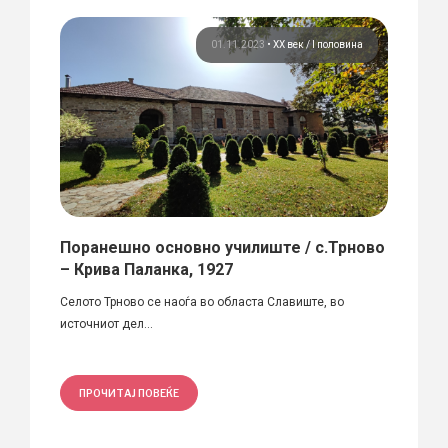
вина
01.11.2023
•
ХХ век / I половина
ле
Поранешно основно училиште / с.Трново
Деба
– Крива Паланка, 1927
Локаци
Селото Трново се наоѓа во областа Славиште, во
XX век.
источниот дел...
ПРО
ПРОЧИТАЈ ПОВЕЌЕ