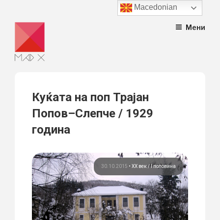
Macedonian
Skip
Мени
to
content
Куќата на поп Трајан
Попов–Слепче / 1929
година
30.10.2015
•
ХХ век / I половина