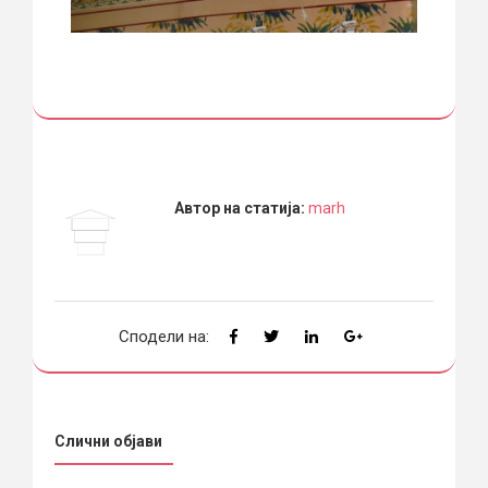
Автор на статија:
marh
Сподели на:
Слични објави