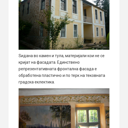
Ѕидана во камен и тула, материјали кои не се
кријат на фасадата. Единствено
репрезентативната фронтална фасада е
обработена пластично и по терк на тековната
градска еклектика.