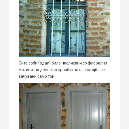
Сите соби (одаи) биле насликани со флорални
мотиви, но денес во првобитната состојба се
зачувани само три.