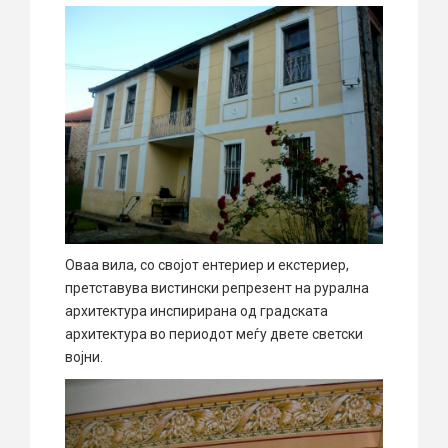
Оваа вила, со својот ентериер и екстериер,
претставува вистински репрезент на рурална
архитектура инспирирана од градската
архитектура во периодот меѓу двете светски
војни.