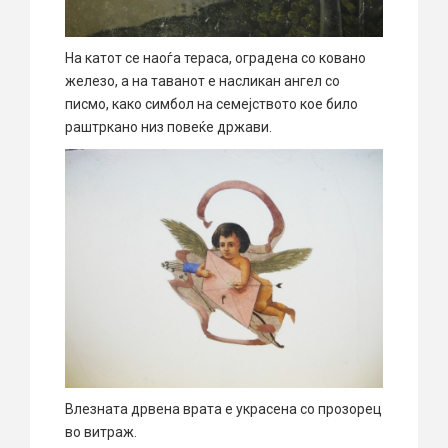
На катот се наоѓа тераса, оградена со ковано
железо, а на таванот е насликан ангел со
писмо, како симбол на семејството кое било
раштркано низ повеќе држави.
Влезната дрвена врата е украсена со прозорец
во витраж.