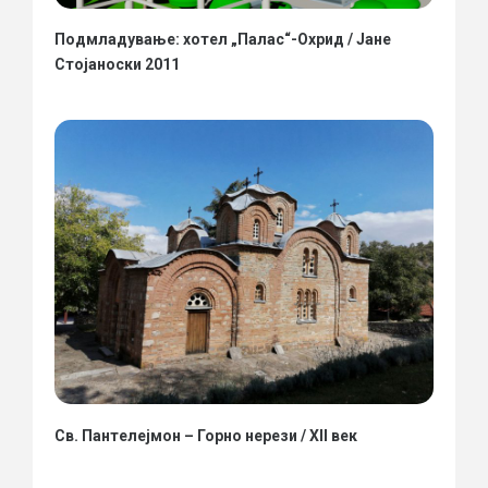
Подмладување: хотел „Палас“-Охрид / Јане
Стојаноски 2011
Св. Пантелејмон – Горно нерези / XII век