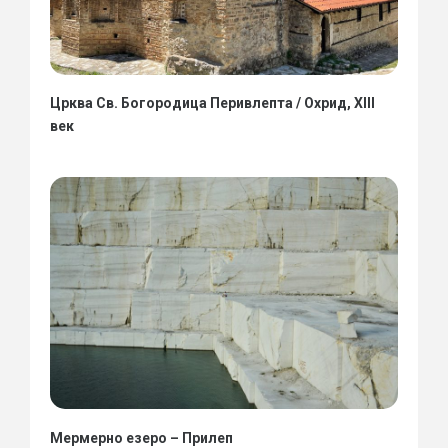
Црква Св. Богородица Перивлепта / Охрид, XIII
век
Мермерно езеро – Прилеп