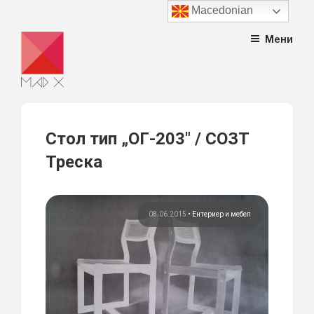
Macedonian
Skip
Мени
to
content
Стол тип „ОГ-203″ / СОЗТ
Треска
08.06.2015
•
Ентериер и мебел