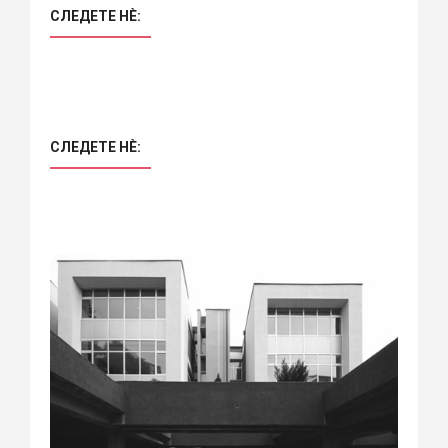
СЛЕДЕТЕ НÈ:
СЛЕДЕТЕ НÈ: