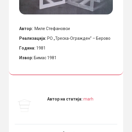
Автор:
Миле Стефановси
Реализација:
РО „Треска-Огражден” – Берово
Гoдина:
1981
Извор:
Бимас 1981
Автор на статија:
marh