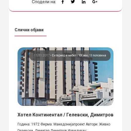
Сподели на:
Слични објави
бел
11.11.2017
•
Ентериер и мебел
ХХ век / II половина
 –
Хотел Континентал / Гелевски, Димитров
Кафе
1991
Година: 1972 Фирма: Македонијапроект Автори: Живко
flame
Гелевски, Димитар Димитров Изведувач:...
Локаци