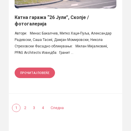
Катна гаража “26 Јули”, Скопје /
фотогалерија
Автори: Минас Бакалчев, Митко Хаџи-Пуља, Александар
Радевски, Саша Тасиќ, Дамјан Момировски, Никола
Стрезовски Фасадно обликување: Милан Мијалковиќ,
PPAG Architects Изведба: Гранит ...
ПРОЧИТАЈ ПОВЕЌЕ
1
2
3
4
Следна