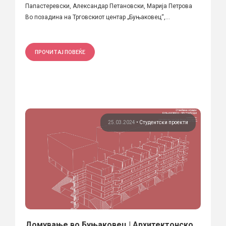
Папастеревски, Александар Петановски, Марија Петрова
Во позадина на Трговскиот центар „Буњаковец“,...
ПРОЧИТАЈ ПОВЕЌЕ
25.03.2024
•
Студентски проекти
Домување во Буњаковец | Архитектонско