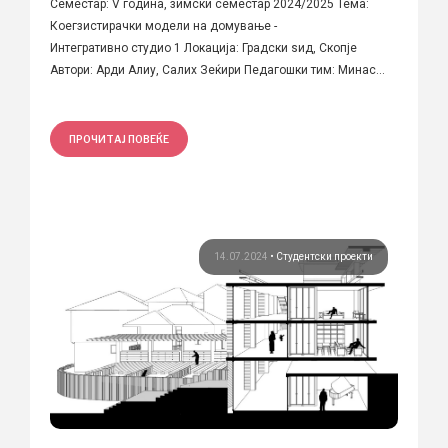
Семестар: V година, зимски семестар 2024/2025 Тема:
Коегзистирачки модели на домување -
Интегративно студио 1 Локација: Градски ѕид, Скопје
Автори: Арди Алиу, Салих Зеќири Педагошки тим: Минас...
ПРОЧИТАЈ ПОВЕЌЕ
14.07.2024
•
Студентски проекти