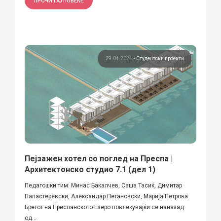
ПРОЧИТАЈ ПОВЕЌЕ
29.04.2024
•
Студентски проекти
Пејзажен хотел со поглед на Преспа |
Архитектонско студио 7.1 (дел 1)
Педагошки тим: Минас Бакалчев, Саша Тасиќ, Димитар
Папастеревски, Александар Петановски, Марија Петрова
Брегот на Преспанското Езеро повлекувајќи се наназад
од...