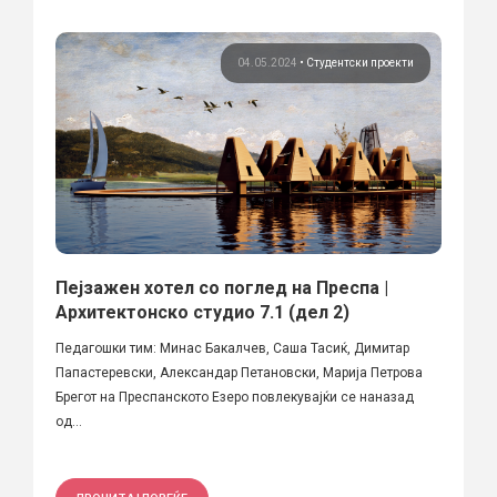
04.05.2024
•
Студентски проекти
Пејзажен хотел со поглед на Преспа |
Архитектонско студио 7.1 (дел 2)
Педагошки тим: Минас Бакалчев, Саша Тасиќ, Димитар
Папастеревски, Александар Петановски, Марија Петрова
Брегот на Преспанското Езеро повлекувајќи се наназад
од...