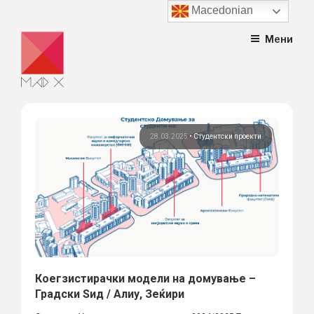
Macedonian
Skip
Мени
to
content
28.03.2025
•
Студентски проекти
Коегзистирачки модели на домување –
Градски Ѕид / Алиу, Зеќири