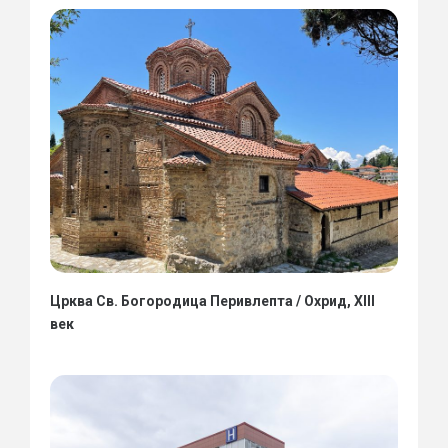
Црква Св. Богородица Перивлепта / Охрид, XIII
век