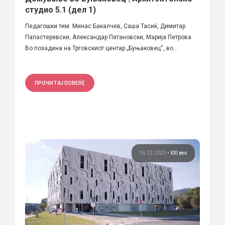
студио 5.1 (дел 1)
Педагошки тим: Минас Бакалчев, Саша Тасиќ, Димитар
Папастеревски, Александар Петановски, Марија Петрова
Во позадина на Трговскиот центар „Буњаковец“, во...
ПРОЧИТАЈ ПОВЕЌЕ
16.12.2023
•
XXI век