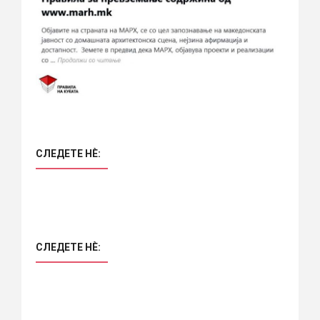
СЛЕДЕТЕ НÈ:
СЛЕДЕТЕ НÈ: