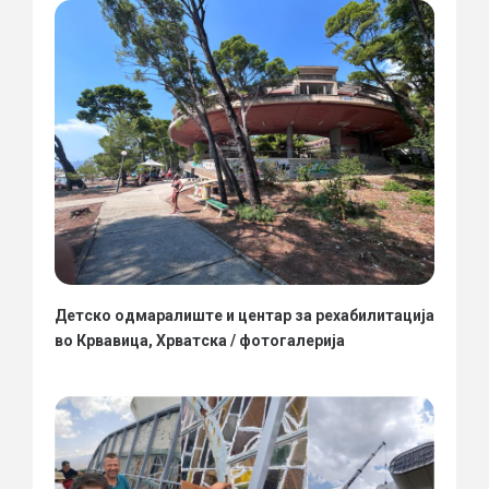
Детско одмаралиште и центар за рехабилитација
во Крвавица, Хрватска / фотогалерија