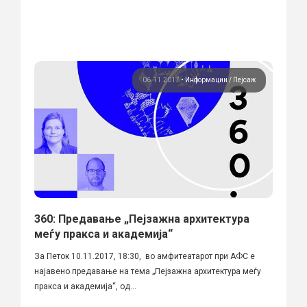
06.11.2017
•
Информации
Пејсаж
360: Предавање „Пејзажна архитектура
меѓу пракса и академија“
За Петок 10.11.2017, 18:30, во амфитеатарот при АФС е
најавено предавање на тема „Пејзажна архитектура меѓу
пракса и академија“, од...