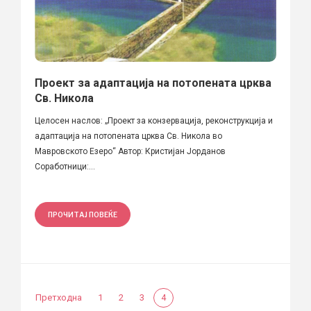
Проект за адаптација на потопената црква
Св. Никола
Целосен наслов: „Проект за конзервација, реконструкција и
адаптација на потопената црква Св. Никола во
Мавровското Езеро“ Автор: Кристијан Јорданов
Соработници:...
ПРОЧИТАЈ ПОВЕЌЕ
Претходна
1
2
3
4