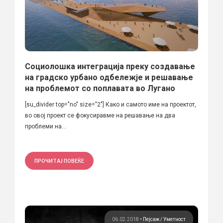
Социолошка интеграција преку создавање
на градско урбано одбележје и решавање
на проблемот со поплавата во Лугано
[su_divider top="no" size="2"] Како и самото име на проектот,
во овој проект се фокусиравме на решавање на два
проблеми на...
ПРОЧИТАЈ ПОВЕЌЕ
06.02.2018
•
Пејсаж
Уметност