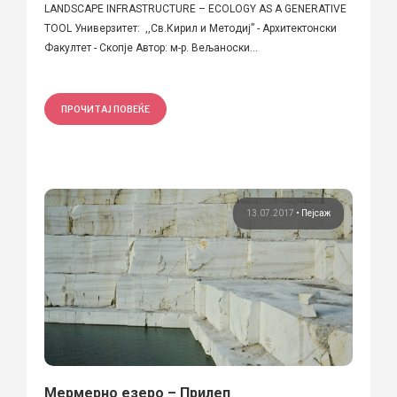
LANDSCAPE INFRASTRUCTURE – ECOLOGY AS A GENERATIVE
TOOL Универзитет: ,,Св.Кирил и Методиј” - Архитектонски
Факултет - Скопје Автор: м-р. Вељаноски...
ПРОЧИТАЈ ПОВЕЌЕ
13.07.2017
•
Пејсаж
Мермерно езеро – Прилеп