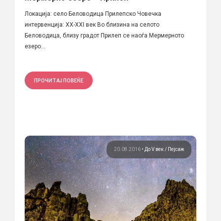
Локација: село Беловодица Прилепско Човечка
интервенција: XX-XXI век Во близина на селото
Беловодица, близу градот Прилеп се наоѓа Мермерното
езеро...
ПРОЧИТАЈ ПОВЕЌЕ
20.08.2016
•
До V век
Пејсаж