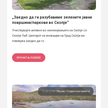
„Заедно да ги разубавиме зелените јавни
површини/паркови во Скопје“
Учествувајте активно во озеленувањето на Скопје со
Скопје Лаб. Центарот на иновации на Град Скопје ве
повикува заедно да го...
ПРОЧИТАЈ ПОВЕЌЕ
16.02.2018
•
Пејсаж
Студентски проекти