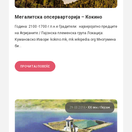
Мегалитска опсерварторија – Кокино
Година: 2100 -1700 г.п.н.е Градители: најверојатно предците
на Агријаните / Пајонска племенска група Локација:
Кумановско Извори: kokino.mk, mk.wikipedia.org Многумина
би...
ПРОЧИТАЈ ПОВЕЌЕ
29.03.2016
•
XXI век
Пејсаж