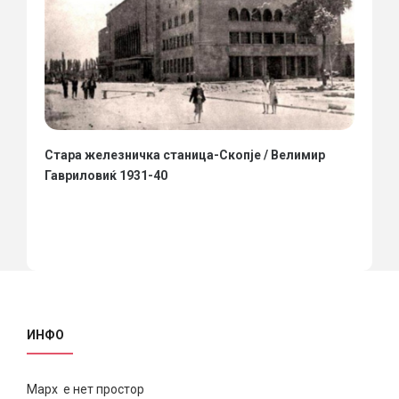
Стара железничка станица-Скопје / Велимир
Гавриловиќ 1931-40
ИНФО
Марх е нет простор