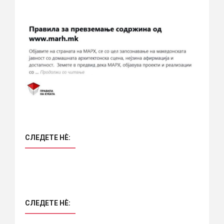
СЛЕДЕТЕ НÈ:
СЛЕДЕТЕ НÈ: