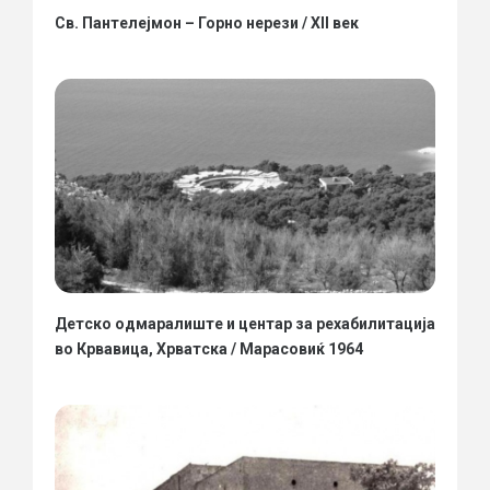
Св. Пантелејмон – Горно нерези / XII век
Детско одмаралиште и центар за рехабилитација
во Крвавица, Хрватска / Марасовиќ 1964