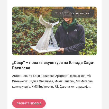
02.12.2017
•
Пејсаж
Уметност
„Cusp“ – новата скулптура на Елпида Хаџи-
Василева
Автор: Елпида Хаџи-Василева Архитект: Перо Бојков, Mk
Инжењери: Лидија Стојанова, Мики Панарин, Mk Метална
конструкција: HMS Engineering Uk Дрвена конструкција:...
ПРОЧИТАЈ ПОВЕЌЕ