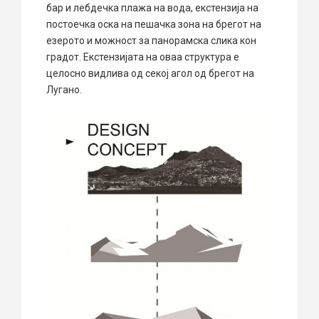
бар и лебдечка плажа на вода, екстензија на
постоечка оска на пешачка зона на брегот на
езерото и можност за панорамска слика кон
градот. Екстензијата на оваа структура е
целосно видлива од секој агол од брегот на
Лугано.