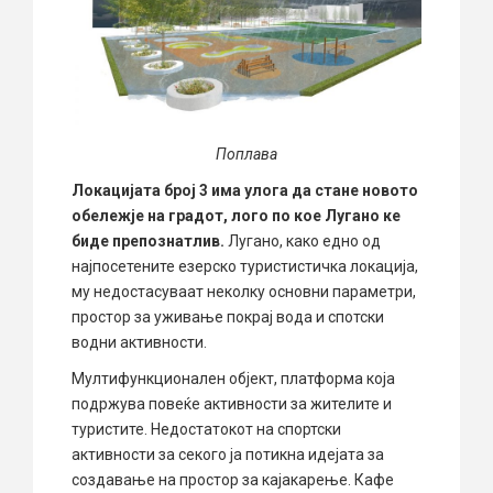
Поплава
Локацијата број 3 има улога да стане новото
обележје на градот
,
лого по кое Лугано ке
биде препознатлив.
Лугано, како едно од
најпосетените езерско туристистичка локација,
му недостасуваат неколку основни параметри,
простор за уживање покрај вода и спотски
водни активности.
Мултифункционален објект, платформа која
подржува повеќе активности за жителите и
туристите. Недостатокот на спортски
активности за секого ја потикна идејата за
создавање на простор за кајакарење. Кафе