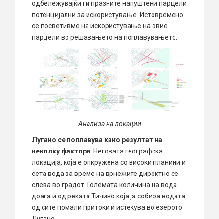
одбележувајќи ги празните напуштени парцели
потенцијални за искористување. Истовремено
се посветивме на искористување на овие
парцели во решавањето на поплавувањето.
Анализа на локации
Лугано се поплавува како резултат на
неколку фактори
. Неговата географска
локација, која е опкружена со високи планини и
сета вода за време на врнежите директно се
слева во градот. Големата количина на вода
доага и од реката Тичино која ја собира водата
од сите помали притоки и истекува во езерото
Лугано.