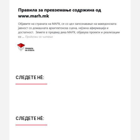
СЛЕДЕТЕ НÈ:
СЛЕДЕТЕ НÈ: