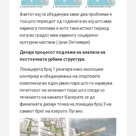
Фактот кој ги обединува овие два проблеми е
тоа што периодот од годината во кој што има
најмногу поплави е исто така истиот период
кога во градот има најмногу социјално-
културни настани (Јуни-Октомври)
Дизајн процесот подлежи на анализа на
постоечката урбана структура.
Локацијата број 1 реагира како еколошки
контејнер и обединување на спортските
комплекси во еден јавен парк што го најавува
почетокот на зелениот појас што следи со
течението на каналот Касерате се до
финалната дизајн точка на локација број 3 на
самиот брег на езерото Лугано.