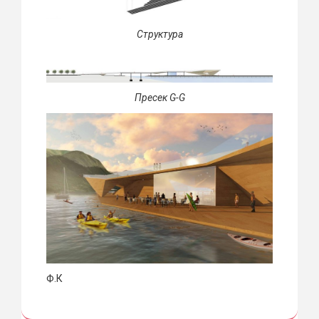
Структура
Пресек G-G
Ф.К