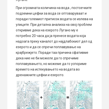
При огромната количина на вода , постоечките
подземни цефки за вода се оптоваруваат и
поради големиот притисок водата се излева на
улиците. При детална анализа на овој проблем
откривме дека на езерото Лугано му е
потребно 20 часа да ја пренесе водата која
надоага преку каналот до најдлабокиот дел од
езерото и да се спречи поплавување на
крајбрежјето. Поради таа причина сфативме
дека ние не би можеле да го спречиме
поплавувањето, но можеме да го успориме
времето на истекувањето на водата во
дренажните цефки и езерото.