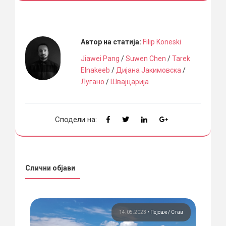
Автор на статија:
Filip Koneski
Jiawei Pang
/
Suwen Chen
/
Tarek
Elnakeeb
/
Дијана Јакимовска
/
Лугано
/
Швајцарија
Сподели на:
Слични објави
саж
14.05.2023
•
Пејсаж
Став