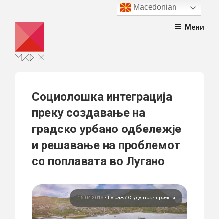
Macedonian
Skip
Мени
to
content
Социолошка интеграција
преку создавање на
градско урбано одбележје
и решавање на проблемот
со поплавата во Лугано
16.02.2018
•
Пејсаж
Студентски проекти