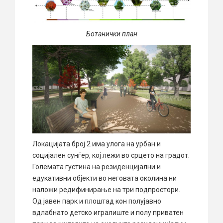
Ботанички план
Локацијата број 2 има улога на урбан и
социјален сунѓер, кој лежи во срцето на градот.
Големата густина на резиденцијални и
едукативни објекти во неговата околина ни
наложи редифинирање на три подпростори.
Од јавен парк и плоштад кон полујавно
вдлабнато детско игралиште и полу приватен