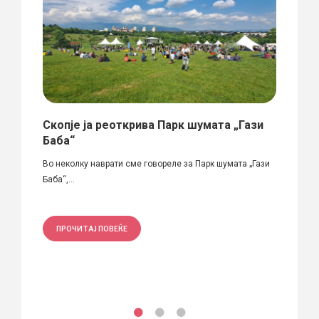
Скопје ја реоткрива Парк шумата „Гази
„Зае
Баба“
јавн
ори:
Во неколку наврати сме говореле за Парк шумата „Гази
Учеств
Баба“,...
Скопје 
ПРОЧИТАЈ ПОВЕЌЕ
ПРО