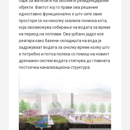
парк за жителите на околните резиденцијални
објекти. Фактот кој го прави ова решение
едноставно функционално е што сите овие
простори се на неколку скалила пониска кота,
која овозможува собирање на водата за време
на период на поплави. Ова урбано јадро кое
реагира како базени-складишта на вода ја
задржуваат водата за онолку време колку што
е потребно и потоа полека со помош на новиот
дренажен систем водата стигнува до главната
постоечка канализациона структура.