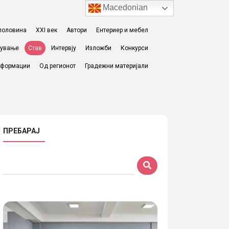
Macedonian
I половина
XXI век
Автори
Ентериер и мебел
жување
Став
Интервју
Изложби
Конкурси
формации
Од регионот
Градежни материјали
ПРЕБАРАЈ