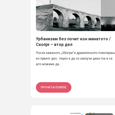
Урбанизам без почит кон минатото /
Скопје – втор дел
После кажанoто „Збогум“и драматичното поентирањ
во првиот дел, тешко е да се заклучи дека тоа е се
што можеме да...
ПРОЧИТАЈ ПОВЕЌЕ