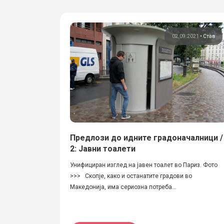
02.09.2021
•
Став
Предлози до идните градоначалници /
2: Јавни тоалети
Унифициран изглед на јавен тоалет во Париз. Фото
>>> Скопје, како и останатите градови во
Македонија, има сериозна потреба...