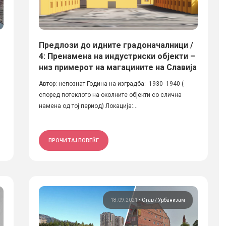
Предлози до идните градоначалници /
4: Пренамена на индустриски објекти –
низ примерот на магацините на Славија
Автор: непознат Година на изградба: 1930- 1940 (
според потеклото на околните објекти со слична
намена од тој период) Локација:...
ПРОЧИТАЈ ПОВЕЌЕ
18.09.2021
•
Став
Урбанизам