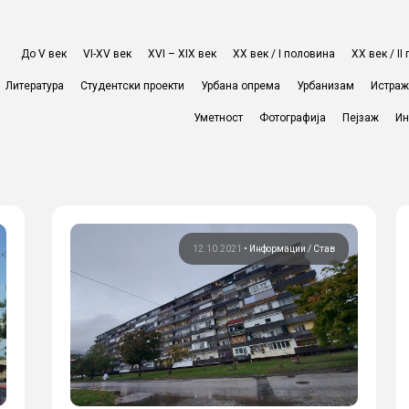
До V век
VI-XV век
XVI – XIX век
ХХ век / I половина
ХХ век / I
Литература
Студентски проекти
Урбана опрема
Урбанизам
Истра
Уметност
Фотографија
Пејзаж
Ин
12.10.2021
•
Информации
Став