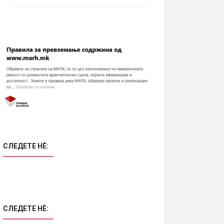
СЛЕДЕТЕ НÈ:
СЛЕДЕТЕ НÈ: