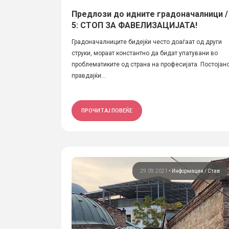
Предлози до идните градоначалници /
5: СТОП ЗА ФАВЕЛИЗАЦИЈАТА!
Градоначалниците бидејќи често доаѓаат од други
струки, мораат константно да бидат упатувани во
проблематиките од страна на професијата. Постојан
правдајќи...
ПРОЧИТАЈ ПОВЕЌЕ
29.09.2021
•
Информации
Став