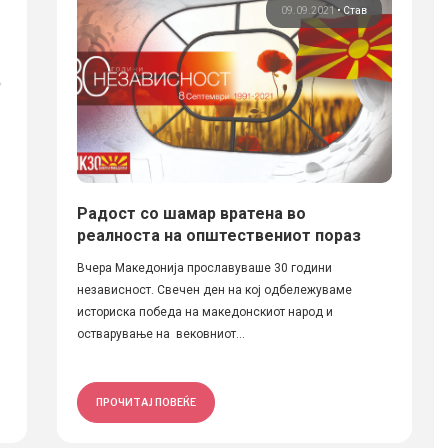
09.09.2021
•
Став
Радост со шамар вратена во
реалноста на општествeниот пораз
Вчера Македонија прославуваше 30 години
независност. Свечен ден на кој одбележуваме
историска победа на македонскиот народ и
остварување на вековниот...
ПРОЧИТАЈ ПОВЕЌЕ