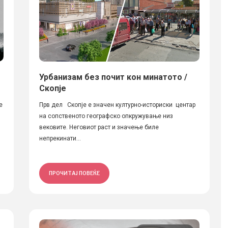
Урбанизам без почит кон минатото /
Скопје
е
Прв дел Скопје е значен културно-историски центар
на сопственото географско опкружување низ
вековите. Неговиот раст и значење биле
непрекинати...
ПРОЧИТАЈ ПОВЕЌЕ