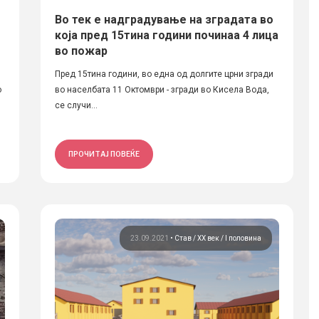
Во тек е надградување на зградата во
која пред 15тина години починаа 4 лица
во пожар
Пред 15тина години, во една од долгите црни згради
о
во населбата 11 Октомври - згради во Кисела Вода,
се случи...
ПРОЧИТАЈ ПОВЕЌЕ
23.09.2021
•
Став
ХХ век / I половина