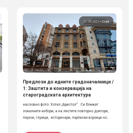
02.09.2021
•
Став
Предлози до идните градоначалници /
1: Заштита и конзервација на
староградската архитектура
насловно фото: Хотел „Бристол“ Се ближат
локалните избори, а на листите повторно доктори,
пејачи, глумци, историчари, партиски војници но...