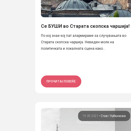
Се БУШИ во Старата скопска чаршија!
По кој знае кој пат алармираме за случувањата во
Старата скопска чаршија. Невиден молк на
политичката и локалната сцена како...
ПРОЧИТАЈ ПОВЕЌЕ
19.09.2021
•
Став
Урбанизам