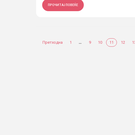
ПРОЧИТАЈ ПОВЕЌЕ
…
Претходна
1
9
10
11
12
1