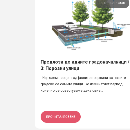
12.09.2021
•
Став
Предлози до идните градоначалници /
3: Порозни улици
Најголем процент од јавните површини во нашите
градови се самите улици. Во изминатиот период
конечно се освестуваме дека овие...
ПРОЧИТАЈ ПОВЕЌЕ