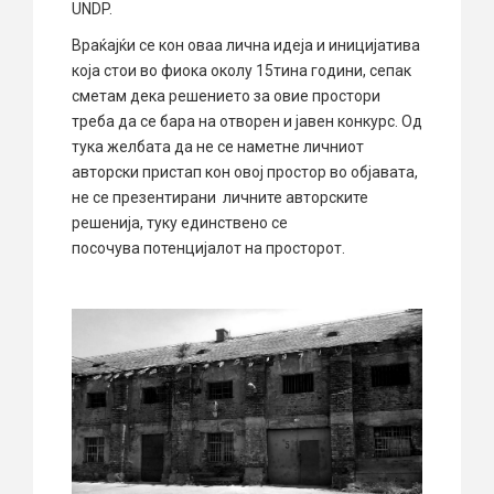
UNDP.
Враќајќи се кон оваа лична идеја и иницијатива
која стои во фиока околу 15тина години, сепак
сметам дека решението за овие простори
треба да се бара на отворен и јавен конкурс. Од
тука желбата да не се наметне личниот
авторски пристап кон овој простор во објавата,
не се презентирани личните авторските
решенија, туку единствено се
посочува потенцијалот на просторот.