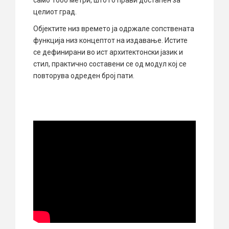
целиот град.
Објектите низ времето ја одржале сопствената
функција низ концептот на издавање. Истите
се дефинирани во ист архитектонски јазик и
стил, практично составени се од модул кој се
повторува одреден број пати.