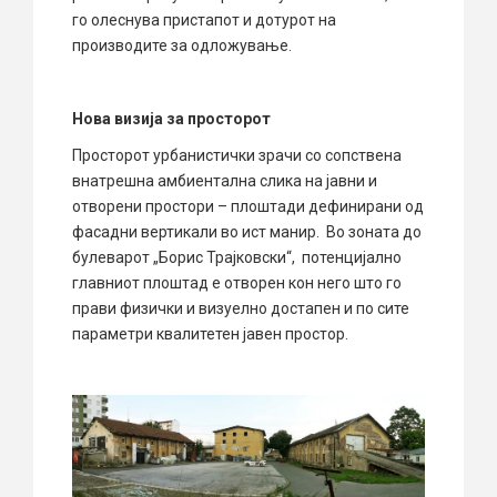
го олеснува пристапот и дотурот на
производите за одложување.
Нова визија за просторот
Просторот урбанистички зрачи со сопствена
внатрешна амбиентална слика на јавни и
отворени простори – плоштади дефинирани од
фасадни вертикали во ист манир. Во зоната до
булеварот „Борис Трајковски“, потенцијално
главниот плоштад е отворен кон него што го
прави физички и визуелно достапен и по сите
параметри квалитетен јавен простор.