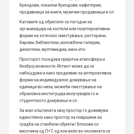
брендови, локални брендови, кафетерии,
продавници за книги, музички продавници и сл.
Катовите од објектите се погодни за
организација на хостели или поалтернативни
форми на хотелско сместување, ресторани,
барови, библиотеки, изложбени галерии,
дискотеки, мултимедиа, кино итн.
Просторот поседува пријатна атмосфера и
безброј можности. Истиот може да се
набљудува и како предизвик за алтернативна
форма на индивидуално домување на
единици во низа, можеби сместување на
образовна институција вклучувајќи го и
студентското домување и сл.
За жал општината овој простор го доживува
единствено како простор за површини за
градба на станбени објекти/ блокови со
височина од П+7, од кои веќе во околината се