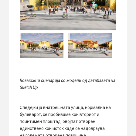
Возможни сценариja со модели од датабазата на
Sketch Up
Следејќи ја внатрешната улица, нормална на
булеварот, се пробиваме кон вториот и
поинтимен плоштад овојпат отворен
единствено кон исток каде се надоврзува
најголемата отворена површина.