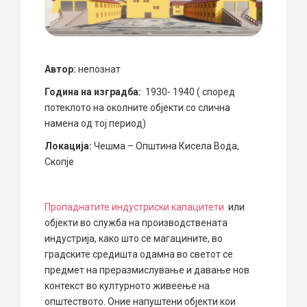
Автор:
непознат
Година на изградба:
1930- 1940 ( според
потеклото на околните објекти со слична
намена од тој период)
Локација:
Чешма – Општина Кисела Вода,
Скопје
Пропаднатите индустриски капацитети
или
објекти во служба на производствената
индустрија, како што се магацините, во
градските средишта одамна во светот се
предмет на преразмислување и давање нов
контекст во културното живеење на
општеството. Оние напуштени објекти кои