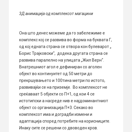
3Д анимација од комплексот магацини
Она што денес можеме да го забележиме е
комплекс кој се развива во форма на буквата Г,
од кој едната страна се отвора кон булеварот „
Борис Трајковски“, додека другата страна се
развива паралелно на улицата „Жил Верн“.
Внатрешниот агол е дефиниран со аголен
објект во континуитет од 50 метри до
прекршувањето и 100тина метри по истото,
развивајќи се на приземје. Во комплексот не
среќаваат 5 објекти со П+1, од кои 4 се
истотипски а насреде нив е најдоминантниот
објект со организација П+3. Секако во
комплексот има и доградби измени и
адаптација според потребите на корисниците.
Инаку сите се решени со двоводен кров.