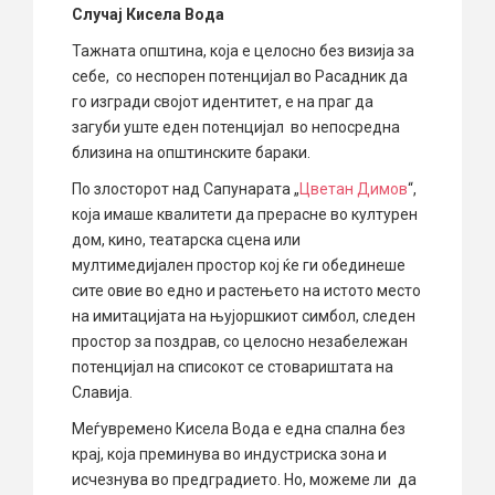
Случај Кисела Вода
Тажната општина, која е целосно без визија за
себе, со неспорен потенцијал во Расадник да
го изгради својот идентитет, е на праг да
загуби уште еден потенцијал во непосредна
близина на општинските бараки.
По злосторот над Сапунарата „
Цветан Димов
“,
која имаше квалитети да прерасне во културен
дом, кино, театарска сцена или
мултимедијален простор кој ќе ги обединеше
сите овие во едно и растењето на истото место
на имитацијата на њујоршкиот симбол, следен
простор за поздрав, со целосно незабележан
потенцијал на списокот се стовариштата на
Славија.
Меѓувремено Кисела Вода е една спална без
крај, која преминува во индустриска зона и
исчезнува во предградието. Но, можеме ли да