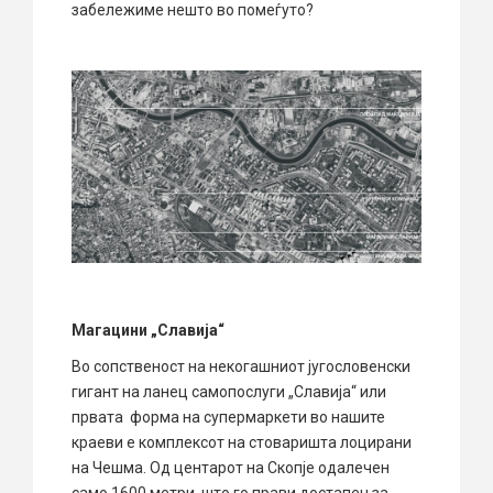
забележиме нешто во помеѓуто?
Магацини „Славија“
Во сопственост на некогашниот југословенски
гигант на ланец самопослуги „Славија“ или
првата форма на супермаркети во нашите
краеви е комплексот на стоваришта лоцирани
на Чешма. Од центарот на Скопје одалечен
само 1600 метри, што го прави достапен за