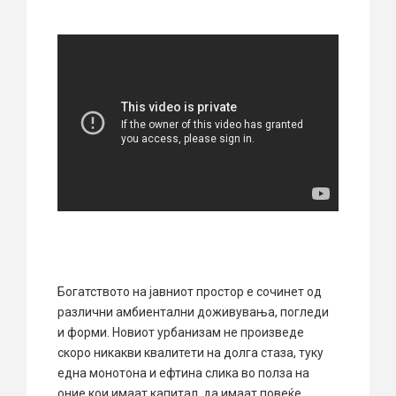
Богатството на јавниот простор е сочинет од
различни амбиентални доживувања, погледи
и форми. Новиот урбанизам не произведе
скоро никакви квалитети на долга стаза, туку
една монотона и ефтина слика во полза на
оние кои имаат капитал, да имаат повеќе.