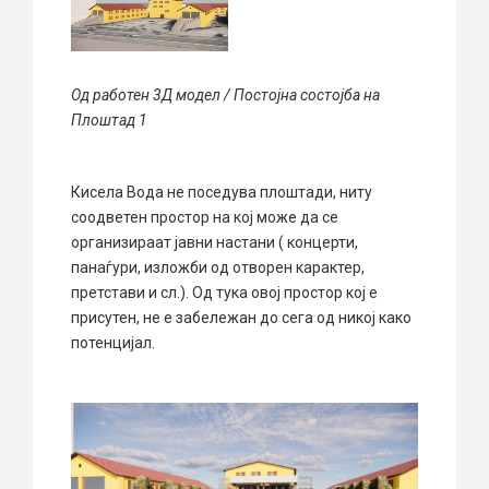
Од работен 3Д модел / Постојна состојба на
Плоштад 1
Кисела Вода не поседува плоштади, ниту
соодветен простор на кој може да се
организираат јавни настани ( концерти,
панаѓури, изложби од отворен карактер,
претстави и сл.). Од тука овој простор кој е
присутен, не е забележан до сега од никој како
потенцијал.