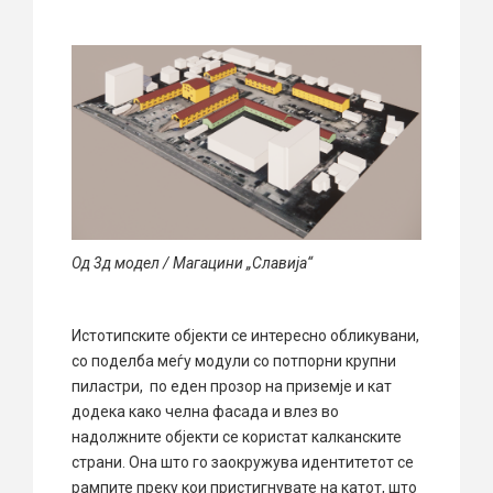
Од 3д модел / Магацини „Славија“
Истотипските објекти се интересно обликувани,
со поделба меѓу модули со потпорни крупни
пиластри, по еден прозор на приземје и кат
додека како челна фасада и влез во
надолжните објекти се користат калканските
страни. Она што го заокружува идентитетот се
рампите преку кои пристигнувате на катот, што