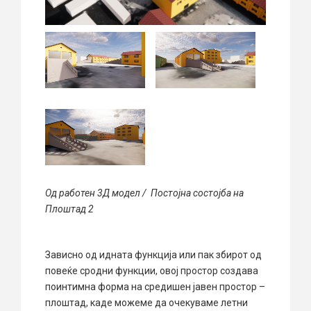
Од работен 3Д модел / Постојна состојба на
Плоштад 2
Зависно од идната функција или пак збирот од
повеќе сродни функции, овој простор создава
поинтимна форма на средишен јавен простор –
плоштад, каде можеме да очекуваме летни