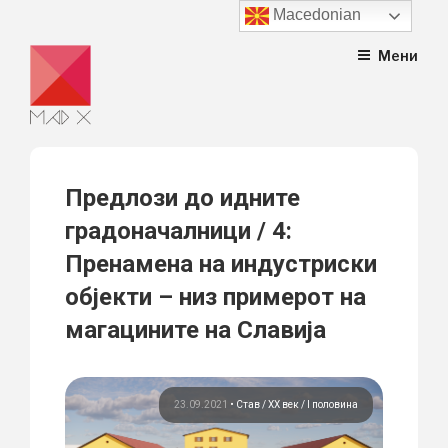
Macedonian
Skip
Мени
to
content
Предлози до идните
градоначалници / 4:
Пренамена на индустриски
објекти – низ примерот на
магацините на Славија
23.09.2021
•
Став
ХХ век / I половина