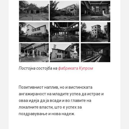
Постојна состојба на
фабриката Купром
Позитивниот наплив, но и вистинската
ангажираност на младите успеа да истрае и
оваа идеја да ја всади и во главите на
локалните власти, што е успех за
поздравување и нова надеж.