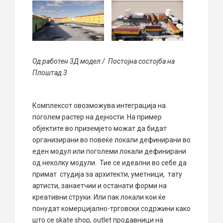
Од работен 3Д модел / Постојна состојба на
Плоштад 3
Комплексот овозможува интеграција на
поголем растер на дејности. На пример
објектите во приземјето можат да бидат
организирани во повеќе локали дефинирани во
еден модул или поголеми локали дефинирани
од неколку модули. Тие се идеални во себе да
примат студија за архитекти, уметници, тату
артисти, занаетчии и останати форми на
креативни струки. Или пак локали кои ќе
понудат комерцијално-трговски содржини како
што се skate shop, outlet продавници на