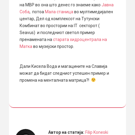
на МВР во она што денес го знаеме како
Јавна
Соба
, потоа
Мала станица
во мултимедијален
центар, Дел од комплексот на Тутунски
Комбинат во простории на IT секторот (
Seavus) и последниот светол пример
пренамената на
старата хидроцентрала на
Матка
во музејски простор.
Дали Кисела Вода и магацините на Славија
можат да бидат следниот успешен пример и
промена на менталната матрица?!
Автор на статија:
Filip Koneski