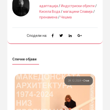
адаптација
/
Индустриски објекти
/
Кисела Вода
/
магацини Славија
/
пренамена
/
Чешма
Сподели на:
Слични објави
тав
28.12.2024
•
Став