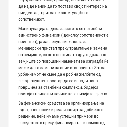
да најде начин да го постави својот интерес на
пиедестал, притоа не оштетувајќи го
сопственикот.
Манипулацијата дека за истото се потребни
единствено финансии ( доколку сопственикот е
приватен), ја заслепува можноста за
менаџерски пристап преку трампање и замена
на земјиште, со што општината друго државно
земјиште со површини наменети за изградба ќе
може да го замени за овие стоваришта. Затоа
урбанизмот не смее да е роб на желбите од
секој запуштен простор да се извади нова
површина за станбени комплекси, бидејќи
постојат поинакви начини кога визијата е јасна.
За финансиски средства за организирање на
еден јавен повик и реализација на добиеното
решение, веќе имаме успешни примери во
соседството преку финансирање и помош од