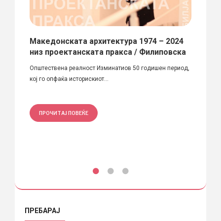
Македонската архитектура 1974 – 2024
Рале
низ проектанската пракса / Филиповска
на а
етиме
на ј
Општествена реалност Изминатиов 50 годишен период,
план
кој гo опфаќа историскиот...
На 26т
Асоциј
ПРОЧИТАЈ ПОВЕЌЕ
ПРО
ПРЕБАРАЈ