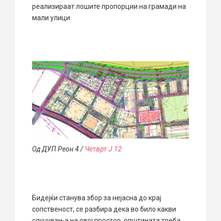
реализираат лошите пропорции на грамади на
мали улици.
Од ДУП Реон 4 /
Четврт Ј 12
Бидејќи станува збор за нејасна до крај
сопственост, се разбира дека во било какви
случувања на овој простор, општината треба