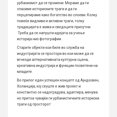
урбанизмот да се промени. Мораме да ги
спасиме историските траги и да ги
перцепираме како богатство во слоеви. Колку
повеќе видливи и активни траги, толку
традицијата е жива и сведоците присутни.
Треба да се напушти идејата за учење
историја низ фотографии .
Старите објекти кои биле во служба на
индустријата се простори во кои може да се
вгнезди алтернативната културна сцена,
креативна индустрија и функции посветени на
младите.
Во прилог еден успешен концепт од Ајндховен,
Холанција, кој сеуште е жив проект и
константно се надоградува, адаптира, менува
но притоа чувајќи ги урбанистичките историски
траги од просторот: