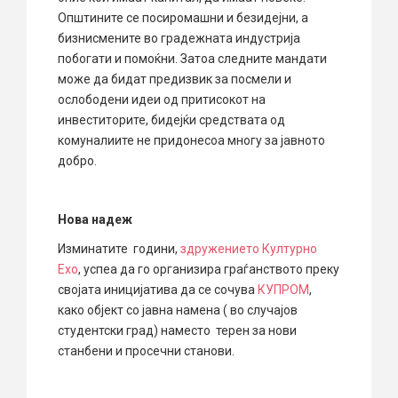
Општините се посиромашни и безидејни, а
бизнисмените во градежната индустрија
побогати и помоќни. Затоа следните мандати
може да бидат предизвик за посмели и
ослободени идеи од притисокот на
инвеститорите, бидејќи средствата од
комуналиите не придонесоа многу за јавното
добро.
Нова надеж
Изминатите години,
здружението Културно
Ехо
, успеа да го организира граѓанството преку
својата иницијатива да се сочува
КУПРОМ
,
како објект со јавна намена ( во случајов
студентски град) наместо терен за нови
станбени и просечни станови.