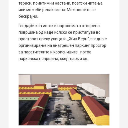
тераси, поинтимни настани, поетски читања
или можеби релакс зона. Можностите се
бескрајни.
Гледајќи кон исток и најголемата отворена
површина од каде колски се пристапува во
просторот преку улицата „Жив Верн“, згодно е
организирање на внатрешен паркинг простор
за посетителите и корисниците, потоа
парковска површина, скејт парк и сл.