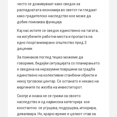
често се доживуваат како сведок за
распаднатата економија во светот ги гледаат
како градителско наследство кое може да
добие поинаква функција.
Кај нас истите се сведок единствено на тагата,
на изгубените работни места и пропаста на
едно поорганизирано општество пред 3
децении.
За поинаков поглед тешко можеме да
говориме, бидејќи ситуацијата со планирањето
е сведена на неразумни површини за градба
единствено на колективни станбени објекти и
некој трговски центар. Се останато е некако на
маргините по желба на инвеститорот.
Скопје и онака не се грижи за своето
наследство и од највисока категорија кое
константно се угушува, подрушува, игнорира,
девалвира. Но, крајно време е целиот став за